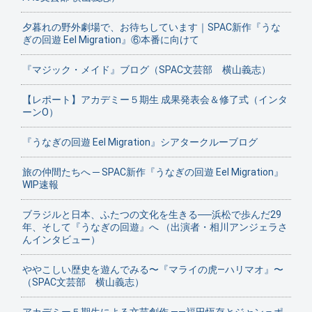
夕暮れの野外劇場で、お待ちしています｜SPAC新作『うな
ぎの回遊 Eel Migration』⑥本番に向けて
『マジック・メイド』ブログ（SPAC文芸部 横山義志）
【レポート】アカデミー５期生 成果発表会＆修了式（インタ
ーンO）
『うなぎの回遊 Eel Migration』シアタークルーブログ
旅の仲間たちへ ─ SPAC新作『うなぎの回遊 Eel Migration』
WIP速報
ブラジルと日本、ふたつの文化を生きる──浜松で歩んだ29
年、そして『うなぎの回遊』へ （出演者・相川アンジェラさ
んインタビュー）
ややこしい歴史を遊んでみる〜『マライの虎—ハリマオ』〜
（SPAC文芸部 横山義志）
アカデミー５期生による文芸創作 ——福田恆存とジャン＝ポ