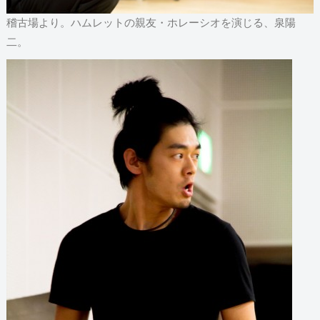
稽古場より。ハムレットの親友・ホレーシオを演じる、泉陽
二。