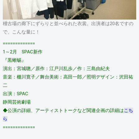
稽古場の廊下にずらりと並べられた衣裳。出演者は20名ですの
で、こんな量に！
=============​
​1～2月 SPAC新作
『黒蜥蜴』
演出：宮城聰／原作：江戸川乱歩／作：三島由紀夫
音楽：棚川寛子／舞台美術：高田一郎／照明デザイン：沢田祐
二
出演：SPAC
静岡芸術劇場
◆公演の詳細、アーティストトークなど関連企画の詳細は
こち
ら
=============