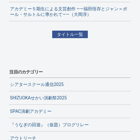
アカデミー５期生による文芸創作 ——福田恆存とジャン＝ポ
ール・サルトルに導かれて——（大岡淳）
タイトル一覧
注目のカテゴリー
シアタースクール通信2025
SHIZUOKAせかい演劇祭2025
SPAC演劇アカデミー
『うなぎの回遊』（仮題）ブログリレー
アウトリーチ