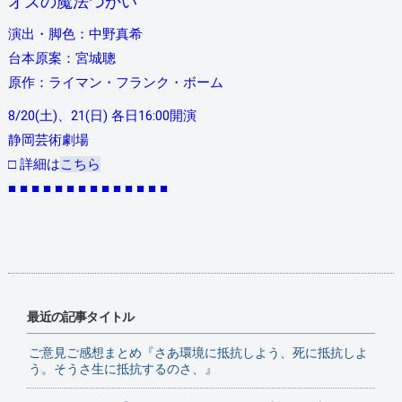
オズの魔法つかい
演出・脚色：中野真希
台本原案：宮城聰
原作：ライマン・フランク・ボーム
8/20(土)、21(日) 各日16:00開演
静岡芸術劇場
□ 詳細は
こちら
■ ■ ■ ■ ■ ■ ■ ■ ■ ■ ■ ■ ■ ■
最近の記事タイトル
ご意見ご感想まとめ『さあ環境に抵抗しよう、死に抵抗しよ
う。そうさ生に抵抗するのさ、』