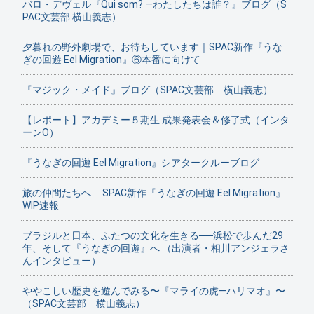
バロ・デヴェル『Qui som? ―わたしたちは誰？』ブログ（S
PAC文芸部 横山義志）
夕暮れの野外劇場で、お待ちしています｜SPAC新作『うな
ぎの回遊 Eel Migration』⑥本番に向けて
『マジック・メイド』ブログ（SPAC文芸部 横山義志）
【レポート】アカデミー５期生 成果発表会＆修了式（インタ
ーンO）
『うなぎの回遊 Eel Migration』シアタークルーブログ
旅の仲間たちへ ─ SPAC新作『うなぎの回遊 Eel Migration』
WIP速報
ブラジルと日本、ふたつの文化を生きる──浜松で歩んだ29
年、そして『うなぎの回遊』へ （出演者・相川アンジェラさ
んインタビュー）
ややこしい歴史を遊んでみる〜『マライの虎—ハリマオ』〜
（SPAC文芸部 横山義志）