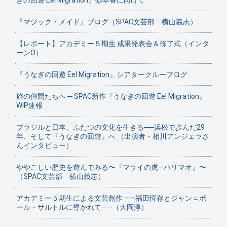
『マジック・メイド』ブログ（SPAC文芸部 横山義志）
【レポート】アカデミー５期生 成果発表会＆修了式（インタ
ーンO）
『うなぎの回遊 Eel Migration』シアタークルーブログ
旅の仲間たちへ ─ SPAC新作『うなぎの回遊 Eel Migration』
WIP速報
ブラジルと日本、ふたつの文化を生きる──浜松で歩んだ29
年、そして『うなぎの回遊』へ （出演者・相川アンジェラさ
んインタビュー）
ややこしい歴史を遊んでみる〜『マライの虎—ハリマオ』〜
（SPAC文芸部 横山義志）
アカデミー５期生による文芸創作 ——福田恆存とジャン＝ポ
ール・サルトルに導かれて——（大岡淳）