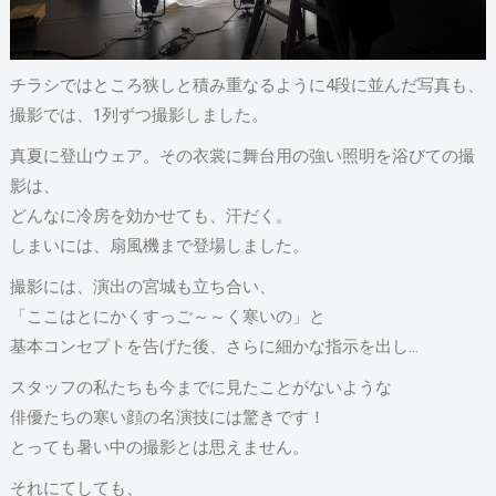
チラシではところ狭しと積み重なるように4段に並んだ写真も、
撮影では、1列ずつ撮影しました。
真夏に登山ウェア。その衣裳に舞台用の強い照明を浴びての撮
影は、
どんなに冷房を効かせても、汗だく。
しまいには、扇風機まで登場しました。
撮影には、演出の宮城も立ち合い、
「ここはとにかくすっご～～く寒いの」と
基本コンセプトを告げた後、さらに細かな指示を出し…
スタッフの私たちも今までに見たことがないような
俳優たちの寒い顔の名演技には驚きです！
とっても暑い中の撮影とは思えません。
それにてしても、