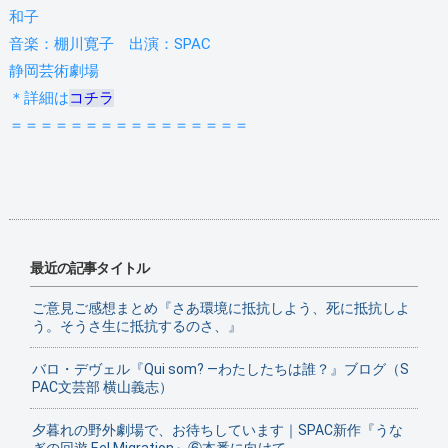
和子
音楽：棚川寛子 出演：SPAC
静岡芸術劇場
＊詳細は
コチラ
＝＝＝＝＝＝＝＝＝＝＝＝＝＝＝＝
最近の記事タイトル
ご意見ご感想まとめ『さあ環境に抵抗しよう、死に抵抗しよ
う。そうさ生に抵抗するのさ、』
バロ・デヴェル『Qui som? ―わたしたちは誰？』ブログ（S
PAC文芸部 横山義志）
夕暮れの野外劇場で、お待ちしています｜SPAC新作『うな
ぎの回遊 Eel Migration』⑥本番に向けて