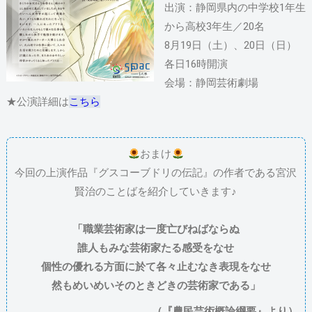
出演：静岡県内の中学校1年生
から高校3年生／20名
8月19日（土）、20日（日）
各日16時開演
会場：静岡芸術劇場
★公演詳細は
こちら
おまけ
今回の上演作品『グスコーブドリの伝記』の作者である宮沢
賢治のことばを紹介していきます♪
「職業芸術家は一度亡びねばならぬ
誰人もみな芸術家たる感受をなせ
個性の優れる方面に於て各々止むなき表現をなせ
然もめいめいそのときどきの芸術家である」
（『農民芸術概論綱要』より）