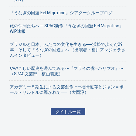
『うなぎの回遊 Eel Migration』シアタークルーブログ
旅の仲間たちへ ─ SPAC新作『うなぎの回遊 Eel Migration』
WIP速報
ブラジルと日本、ふたつの文化を生きる──浜松で歩んだ29
年、そして『うなぎの回遊』へ （出演者・相川アンジェラさ
んインタビュー）
ややこしい歴史を遊んでみる〜『マライの虎—ハリマオ』〜
（SPAC文芸部 横山義志）
アカデミー５期生による文芸創作 ——福田恆存とジャン＝ポ
ール・サルトルに導かれて——（大岡淳）
タイトル一覧