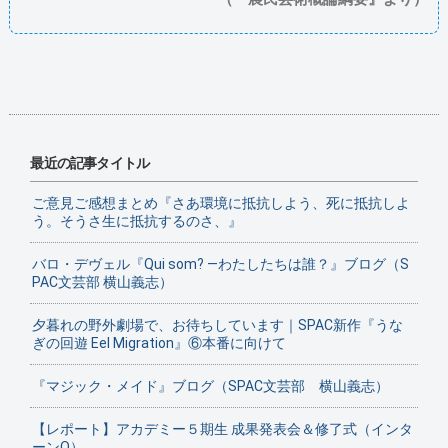
最近の記事タイトル
ご意見ご感想まとめ『さあ環境に抵抗しよう、死に抵抗しよ
う。そうさ生に抵抗するのさ、』
バロ・デヴェル『Qui som? ―わたしたちは誰？』ブログ（S
PAC文芸部 横山義志）
夕暮れの野外劇場で、お待ちしています｜SPAC新作『うな
ぎの回遊 Eel Migration』⑥本番に向けて
『マジック・メイド』ブログ（SPAC文芸部 横山義志）
【レポート】アカデミー５期生 成果発表会＆修了式（インタ
ーンO）