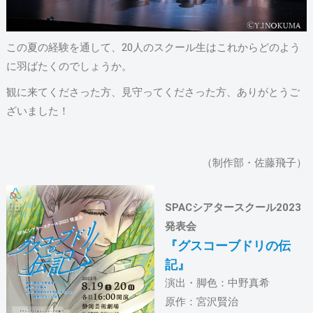
この夏の経験を通して、20人のスクール生はこれからどのよう
に羽ばたくのでしょうか。
観に来てくださった方、見守ってくださった方、ありがとうご
ざいました！
（制作部・佐藤飛子）
SPACシアタースクール2023
発表会
『グスコーブドリの伝
記』
演出・脚色：中野真希
原作：宮沢賢治