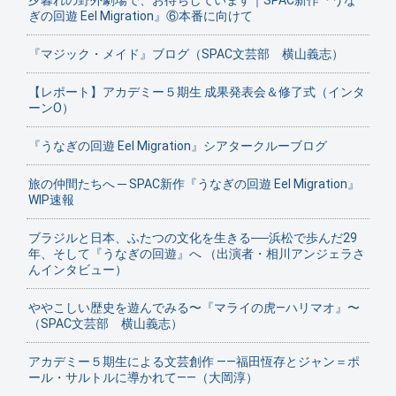
夕暮れの野外劇場で、お待ちしています｜SPAC新作『うな
ぎの回遊 Eel Migration』⑥本番に向けて
『マジック・メイド』ブログ（SPAC文芸部 横山義志）
【レポート】アカデミー５期生 成果発表会＆修了式（インタ
ーンO）
『うなぎの回遊 Eel Migration』シアタークルーブログ
旅の仲間たちへ ─ SPAC新作『うなぎの回遊 Eel Migration』
WIP速報
ブラジルと日本、ふたつの文化を生きる──浜松で歩んだ29
年、そして『うなぎの回遊』へ （出演者・相川アンジェラさ
んインタビュー）
ややこしい歴史を遊んでみる〜『マライの虎—ハリマオ』〜
（SPAC文芸部 横山義志）
アカデミー５期生による文芸創作 ——福田恆存とジャン＝ポ
ール・サルトルに導かれて——（大岡淳）