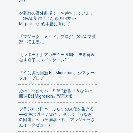
志）
夕暮れの野外劇場で、お待ちしています
｜SPAC新作『うなぎの回遊 Eel
Migration』⑥本番に向けて
『マジック・メイド』ブログ（SPAC文芸
部 横山義志）
【レポート】アカデミー５期生 成果発表
会＆修了式（インターンO）
『うなぎの回遊 Eel Migration』シアター
クルーブログ
旅の仲間たちへ ─ SPAC新作『うなぎの
回遊 Eel Migration』WIP速報
ブラジルと日本、ふたつの文化を生きる
──浜松で歩んだ29年、そして『うなぎ
の回遊』へ （出演者・相川アンジェラさ
んインタビュー）