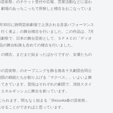
の芸術祭」のチケット受付や広報、営業活動などに追わ
、劇場のあっちこっちで所狭しと稽古をおこなっていま
月30日に静岡芸術劇場で上演される音楽パフォーマンス
り行く者よ」の舞台稽古を行いました。この作品は、7月
演劇祭で、日本の舞台芸術として、ＳＰＡＣの「ディオ
作品の舞台転換も含めての稽古を行いました。
」の稽古。まだまだ始まったばかりですが、女優たちの
ka春の芸術祭」のオープニングを飾る無名十大劇団合同公
劇団の精鋭たちが創り上げる「マクベス」。いよいよ舞
してきています。普段はそれぞれの劇団で、演技スタイ
、エネルギッシュに舞台を創っています。
れます。間もなく始まる「Shizuoka春の芸術祭」
見せることができればと思っています。