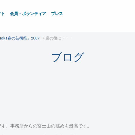
クト
会員・ボランティア
プレス
zuoka春の芸術祭」2007
嵐の後に・・・
ブログ
です。事務所からの富士山の眺めも最高です。