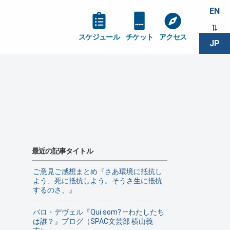
EN
スケジュール
チケット
アクセス
JP
最近の記事タイトル
ご意見ご感想まとめ『さあ環境に抵抗し
よう、死に抵抗しよう。そうさ生に抵抗
するのさ、』
バロ・デヴェル『Qui som? ―わたしたち
は誰？』ブログ（SPAC文芸部 横山義