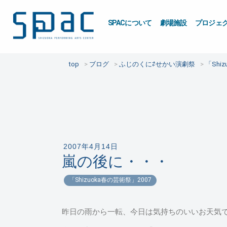
SPACについて
劇場施設
プロジェ
top
ブログ
ふじのくに⇄せかい演劇祭
「Shi
2007年4月14日
嵐の後に・・・
「Shizuoka春の芸術祭」2007
昨日の雨から一転、今日は気持ちのいいお天気