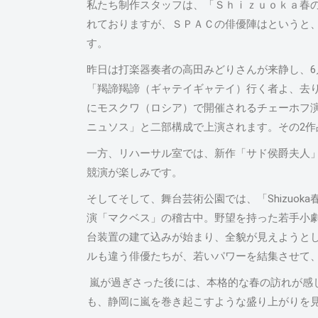
私たち制作スタッフは、「Ｓｈｉｚｕｏｋａ春
れておりますが、ＳＰＡＣの俳優陣はというと
す。
昨日は打楽器奏者の高田みどりさんが来静し、6
「羯諦羯諦（ギャテイギャテイ）行く者よ、去
にモスクワ（ロシア）で開催されるチェーホフ
ニュソス」と二部構成で上演されます。その2
一方、リハーサル室では、新作「サド侯爵夫人
競演が楽しみです。
そしてそして、舞台芸術公園では、「Shizuo
演「マクベス」の稽古中。野望を持った若手小
台装置の建て込みが始まり、全貌が見えようと
ルも違う俳優たちが、若いパワーを結集させて
嵐が過ぎさった後には、本格的な春の訪れが感じら
も、静岡に嵐を巻き起こすような盛り上がりを