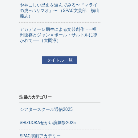
ややこしい歴史を遊んでみる〜『マライ
の虎—ハリマオ』〜 （SPAC文芸部 横山
義志）
アカデミー５期生による文芸創作 ——福
田恆存とジャン＝ポール・サルトルに導
かれて——（大岡淳）
タイトル一覧
注目のカテゴリー
シアタースクール通信2025
SHIZUOKAせかい演劇祭2025
SPAC演劇アカデミー