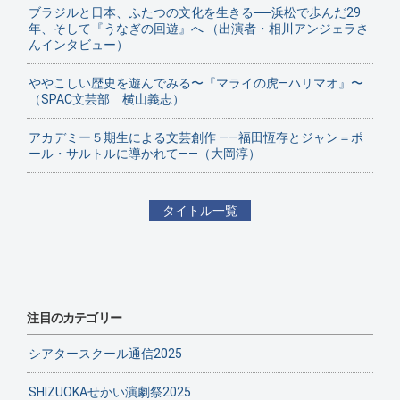
ブラジルと日本、ふたつの文化を生きる──浜松で歩んだ29
年、そして『うなぎの回遊』へ （出演者・相川アンジェラさ
んインタビュー）
ややこしい歴史を遊んでみる〜『マライの虎—ハリマオ』〜
（SPAC文芸部 横山義志）
アカデミー５期生による文芸創作 ——福田恆存とジャン＝ポ
ール・サルトルに導かれて——（大岡淳）
タイトル一覧
注目のカテゴリー
シアタースクール通信2025
SHIZUOKAせかい演劇祭2025