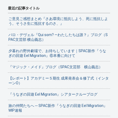
最近の記事タイトル
ご意見ご感想まとめ『さあ環境に抵抗しよう、死に抵抗しよ
う。そうさ生に抵抗するのさ、』
バロ・デヴェル『Qui som? ―わたしたちは誰？』ブログ（S
PAC文芸部 横山義志）
夕暮れの野外劇場で、お待ちしています｜SPAC新作『うな
ぎの回遊 Eel Migration』⑥本番に向けて
『マジック・メイド』ブログ（SPAC文芸部 横山義志）
【レポート】アカデミー５期生 成果発表会＆修了式（インタ
ーンO）
『うなぎの回遊 Eel Migration』シアタークルーブログ
旅の仲間たちへ ─ SPAC新作『うなぎの回遊 Eel Migration』
WIP速報