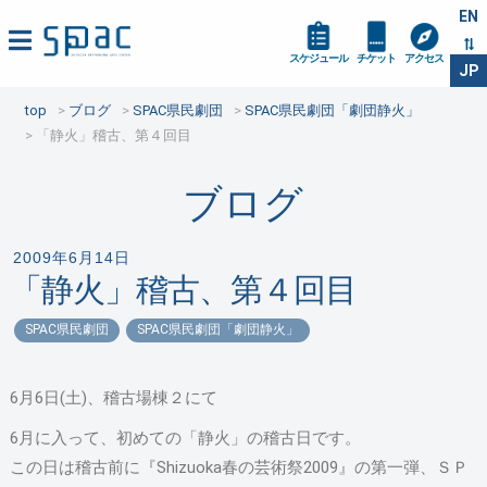
EN
スケジュール
チケット
アクセス
JP
top
ブログ
SPAC県民劇団
SPAC県民劇団「劇団静火」
「静火」稽古、第４回目
ブログ
2009年6月14日
「静火」稽古、第４回目
SPAC県民劇団
SPAC県民劇団「劇団静火」
6月6日(土)、稽古場棟２にて
6月に入って、初めての「静火」の稽古日です。
この日は稽古前に『Shizuoka春の芸術祭2009』の第一弾、ＳＰ