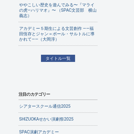
ややこしい歴史を遊んでみる〜『マライ
の虎—ハリマオ』〜 （SPAC文芸部 横山
義志）
アカデミー５期生による文芸創作 ——福
田恆存とジャン＝ポール・サルトルに導
かれて——（大岡淳）
タイトル一覧
注目のカテゴリー
シアタースクール通信2025
SHIZUOKAせかい演劇祭2025
SPAC演劇アカデミー