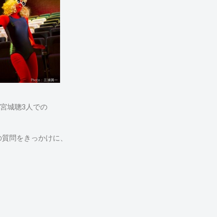
 宮城聰3人での
の質問をきっかけに、