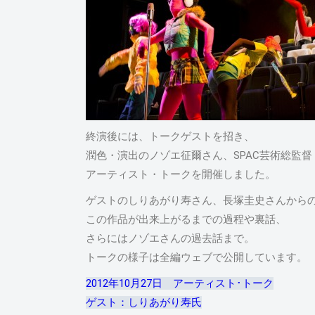
終演後には、トークゲストを招き、
潤色・演出のノゾエ征爾さん、SPAC芸術総監督
アーティスト・トークを開催しました。
ゲストのしりあがり寿さん、長塚圭史さんから
この作品が出来上がるまでの過程や裏話、
さらにはノゾエさんの過去話まで。
トークの様子は全編ウェブで公開しています。
2012年10月27日 アーティスト･トーク
ゲスト：しりあがり寿氏