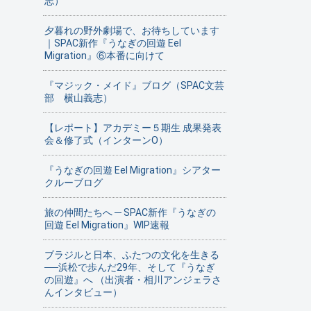
志）
夕暮れの野外劇場で、お待ちしています
｜SPAC新作『うなぎの回遊 Eel
Migration』⑥本番に向けて
『マジック・メイド』ブログ（SPAC文芸
部 横山義志）
【レポート】アカデミー５期生 成果発表
会＆修了式（インターンO）
『うなぎの回遊 Eel Migration』シアター
クルーブログ
旅の仲間たちへ ─ SPAC新作『うなぎの
回遊 Eel Migration』WIP速報
ブラジルと日本、ふたつの文化を生きる
──浜松で歩んだ29年、そして『うなぎ
の回遊』へ （出演者・相川アンジェラさ
んインタビュー）