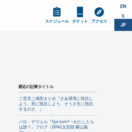
EN
スケジュール
チケット
アクセス
JP
最近の記事タイトル
ご意見ご感想まとめ『さあ環境に抵抗し
よう、死に抵抗しよう。そうさ生に抵抗
するのさ、』
バロ・デヴェル『Qui som? ―わたしたち
は誰？』ブログ（SPAC文芸部 横山義