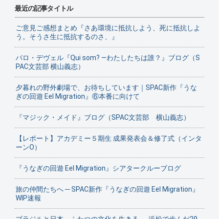
最近の記事タイトル
ご意見ご感想まとめ『さあ環境に抵抗しよう、死に抵抗しよ
う。そうさ生に抵抗するのさ、』
バロ・デヴェル『Qui som? ―わたしたちは誰？』ブログ（S
PAC文芸部 横山義志）
夕暮れの野外劇場で、お待ちしています｜SPAC新作『うな
ぎの回遊 Eel Migration』⑥本番に向けて
『マジック・メイド』ブログ（SPAC文芸部 横山義志）
【レポート】アカデミー５期生 成果発表会＆修了式（インタ
ーンO）
『うなぎの回遊 Eel Migration』シアタークルーブログ
旅の仲間たちへ ─ SPAC新作『うなぎの回遊 Eel Migration』
WIP速報