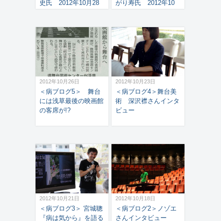
史氏 2012年10月28
がり寿氏 2012年10
日
月27日
2012年10月26日
2012年10月23日
＜病ブログ5＞ 舞台
＜病ブログ4＞舞台美
には浅草最後の映画館
術 深沢襟さんインタ
の客席が!?
ビュー
2012年10月21日
2012年10月18日
＜病ブログ3＞ 宮城聰
＜病ブログ2＞ノゾエ
『病は気から』を語る
さんインタビュー