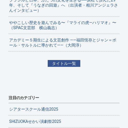
ブラジルと日本、ふたつの文化を生きる──浜松で歩んだ29
年、そして『うなぎの回遊』へ （出演者・相川アンジェラさ
んインタビュー）
ややこしい歴史を遊んでみる〜『マライの虎—ハリマオ』〜
（SPAC文芸部 横山義志）
アカデミー５期生による文芸創作 ——福田恆存とジャン＝ポ
ール・サルトルに導かれて——（大岡淳）
タイトル一覧
注目のカテゴリー
シアタースクール通信2025
SHIZUOKAせかい演劇祭2025