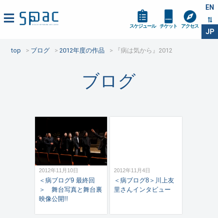
EN
スケジュール
チケット
アクセス
JP
top
ブログ
2012年度の作品
『病は気から』2012
ブログ
2012年11月10日
2012年11月4日
＜病ブログ9 最終回
＜病ブログ8＞川上友
＞ 舞台写真と舞台裏
里さんインタビュー
映像公開!!