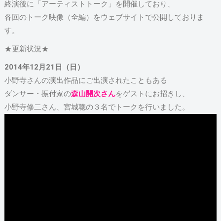
終演後に「アーティストトーク」を開催しており、
各回のトーク映像（全編）をウェブサイトで公開しておりま
す。
★更新状況★
2014年12月21日（日）
小野寺さんの演出作品にご出演されたこともある
ダンサー・振付家の
森山開次さん
をゲストにお招きし、
小野寺修二さん、宮城聰の３名でトークを行いました。