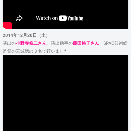
2014年12月20日（土）
演出の
小野寺修二さん
、演出助手の
藤田桃子さん
、SPAC芸術総
監督の宮城聰の３名で行いました。