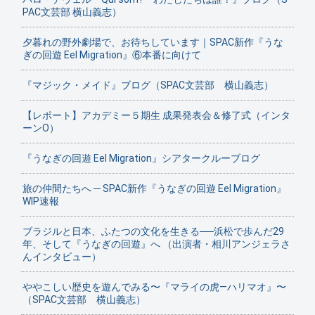
PAC文芸部 横山義志）
夕暮れの野外劇場で、お待ちしています｜SPAC新作『うな
ぎの回遊 Eel Migration』⑥本番に向けて
『マジック・メイド』ブログ（SPAC文芸部 横山義志）
【レポート】アカデミー５期生 成果発表会＆修了式（インタ
ーンO）
『うなぎの回遊 Eel Migration』シアタークルーブログ
旅の仲間たちへ ─ SPAC新作『うなぎの回遊 Eel Migration』
WIP速報
ブラジルと日本、ふたつの文化を生きる──浜松で歩んだ29
年、そして『うなぎの回遊』へ （出演者・相川アンジェラさ
んインタビュー）
ややこしい歴史を遊んでみる〜『マライの虎—ハリマオ』〜
（SPAC文芸部 横山義志）