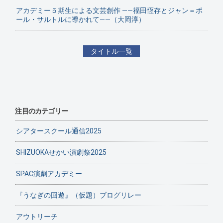
アカデミー５期生による文芸創作 ——福田恆存とジャン＝ポ
ール・サルトルに導かれて——（大岡淳）
タイトル一覧
注目のカテゴリー
シアタースクール通信2025
SHIZUOKAせかい演劇祭2025
SPAC演劇アカデミー
『うなぎの回遊』（仮題）ブログリレー
アウトリーチ