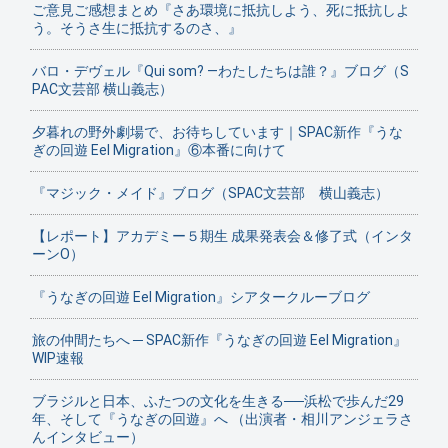
ご意見ご感想まとめ『さあ環境に抵抗しよう、死に抵抗しよ
う。そうさ生に抵抗するのさ、』
バロ・デヴェル『Qui som? ―わたしたちは誰？』ブログ（S
PAC文芸部 横山義志）
夕暮れの野外劇場で、お待ちしています｜SPAC新作『うな
ぎの回遊 Eel Migration』⑥本番に向けて
『マジック・メイド』ブログ（SPAC文芸部 横山義志）
【レポート】アカデミー５期生 成果発表会＆修了式（インタ
ーンO）
『うなぎの回遊 Eel Migration』シアタークルーブログ
旅の仲間たちへ ─ SPAC新作『うなぎの回遊 Eel Migration』
WIP速報
ブラジルと日本、ふたつの文化を生きる──浜松で歩んだ29
年、そして『うなぎの回遊』へ （出演者・相川アンジェラさ
んインタビュー）