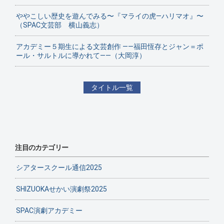
ややこしい歴史を遊んでみる〜『マライの虎—ハリマオ』〜
（SPAC文芸部 横山義志）
アカデミー５期生による文芸創作 ——福田恆存とジャン＝ポ
ール・サルトルに導かれて——（大岡淳）
タイトル一覧
注目のカテゴリー
シアタースクール通信2025
SHIZUOKAせかい演劇祭2025
SPAC演劇アカデミー