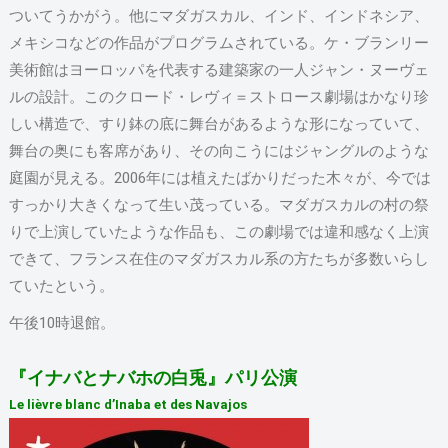
ついてうかがう。他にマダガスカル、インド、インドネシア、
メキシコなどの作品がプログラムされている。ケ・ブランリー
美術館はヨーロッパを代表する建築家の一人ジャン・ヌーヴェ
ルの設計。このクロード・レヴィ＝ストロース劇場はかなり珍
しい構造で、すり鉢の底に舞台があるような形になっていて、
舞台の奥にも客席があり、その向こうにはジャングルのような
庭園が見える。2006年には植えたばかりだった木々が、今では
すっかり大きくなって生い茂っている。マダガスカルの村の祭
りで上演していたような作品も、この劇場では違和感なく上演
できて、フランス在住のマダガスカル系の方たちが多数いらし
ていたという。
午後10時退館。
『イナバとナバホの白兎』パリ公演
Le lièvre blanc d’Inaba et des Navajos