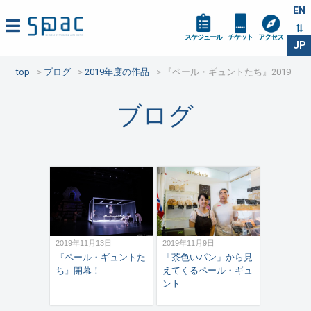
EN
スケジュール
チケット
アクセス
JP
top
ブログ
2019年度の作品
『ペール・ギュントたち』2019
ブログ
2019年11月13日
2019年11月9日
『ペール・ギュントた
「茶色いパン」から見
ち』開幕！
えてくるペール・ギュ
ント