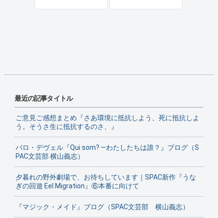
最近の記事タイトル
ご意見ご感想まとめ『さあ環境に抵抗しよう、死に抵抗しよ
う。そうさ生に抵抗するのさ、』
バロ・デヴェル『Qui som? ―わたしたちは誰？』ブログ（S
PAC文芸部 横山義志）
夕暮れの野外劇場で、お待ちしています｜SPAC新作『うな
ぎの回遊 Eel Migration』⑥本番に向けて
『マジック・メイド』ブログ（SPAC文芸部 横山義志）