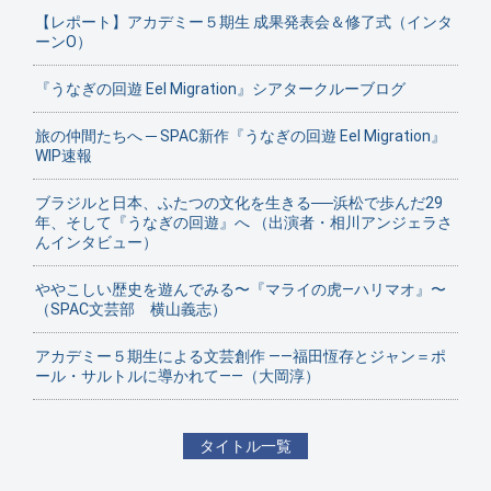
【レポート】アカデミー５期生 成果発表会＆修了式（インタ
ーンO）
『うなぎの回遊 Eel Migration』シアタークルーブログ
旅の仲間たちへ ─ SPAC新作『うなぎの回遊 Eel Migration』
WIP速報
ブラジルと日本、ふたつの文化を生きる──浜松で歩んだ29
年、そして『うなぎの回遊』へ （出演者・相川アンジェラさ
んインタビュー）
ややこしい歴史を遊んでみる〜『マライの虎—ハリマオ』〜
（SPAC文芸部 横山義志）
アカデミー５期生による文芸創作 ——福田恆存とジャン＝ポ
ール・サルトルに導かれて——（大岡淳）
タイトル一覧