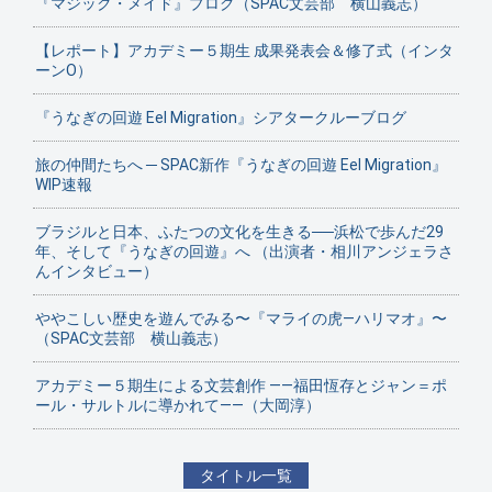
『マジック・メイド』ブログ（SPAC文芸部 横山義志）
【レポート】アカデミー５期生 成果発表会＆修了式（インタ
ーンO）
『うなぎの回遊 Eel Migration』シアタークルーブログ
旅の仲間たちへ ─ SPAC新作『うなぎの回遊 Eel Migration』
WIP速報
ブラジルと日本、ふたつの文化を生きる──浜松で歩んだ29
年、そして『うなぎの回遊』へ （出演者・相川アンジェラさ
んインタビュー）
ややこしい歴史を遊んでみる〜『マライの虎—ハリマオ』〜
（SPAC文芸部 横山義志）
アカデミー５期生による文芸創作 ——福田恆存とジャン＝ポ
ール・サルトルに導かれて——（大岡淳）
タイトル一覧