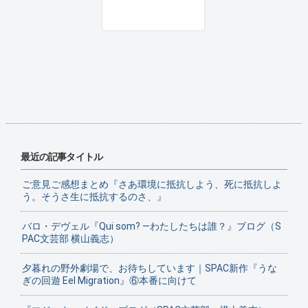
最近の記事タイトル
ご意見ご感想まとめ『さあ環境に抵抗しよう、死に抵抗しよ
う。そうさ生に抵抗するのさ、』
バロ・デヴェル『Qui som? ―わたしたちは誰？』ブログ（S
PAC文芸部 横山義志）
夕暮れの野外劇場で、お待ちしています｜SPAC新作『うな
ぎの回遊 Eel Migration』⑥本番に向けて