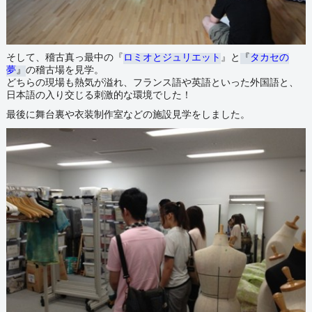
そして
、稽古真っ最中の『
ロミオとジュリエット
』と
『
タカセの
夢
』
の稽古場を見学。
どちらの現場も熱気が溢れ、フランス語や英語といった外国語と、
日本語の入り交じる刺激的な環境でした！
最後に舞台裏や衣装制作室などの施設見学をしました。