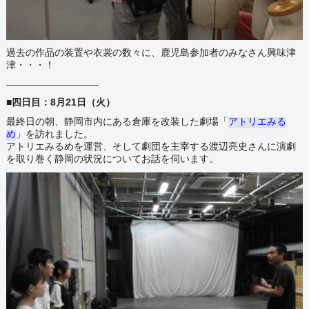
過去の作品の装置や衣裳の数々に、鹿児島参加者のみなさん興味津
津・・・！
—————————–
■四日目：8月21日（火）
最終日の朝、静岡市内にある倉庫を改装した劇場「
アトリエみる
め
」を訪れました。
アトリエみるめを
運営、そして劇団を主宰する渡辺亮史さんに演劇
を取り巻く静岡の状況についてお話を伺います。