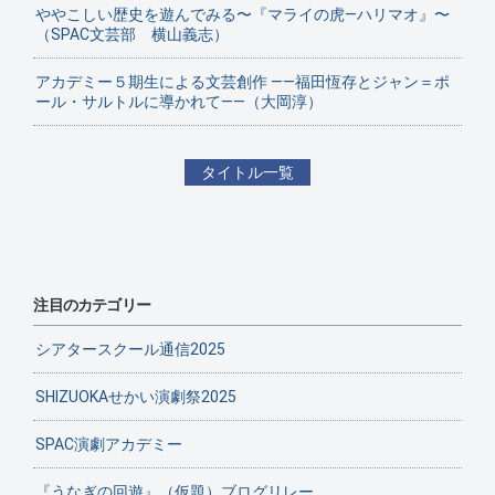
ややこしい歴史を遊んでみる〜『マライの虎—ハリマオ』〜
（SPAC文芸部 横山義志）
アカデミー５期生による文芸創作 ——福田恆存とジャン＝ポ
ール・サルトルに導かれて——（大岡淳）
タイトル一覧
注目のカテゴリー
シアタースクール通信2025
SHIZUOKAせかい演劇祭2025
SPAC演劇アカデミー
『うなぎの回遊』（仮題）ブログリレー