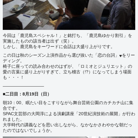
今回は「鹿児島スペシャル！」と銘打ち、「鹿児島ゆかり割引」を
実施したものの該当者は出ず（笑）。
しかし、鹿児島をキーワードに会話は大盛り上がりです。
この日は秋のシーズン上演作品から選び抜いた
「恋の台詞
」
をリー
♥
ディング。
椅子に座っての読み合わせのはずが、「ロミオとジュリエット」の
愛の言葉に盛り上がりすぎて、立ち稽古（!?）になってしまう場面
も・・・！
—————————–
■二日目：8月19日（日）
朝10：00、眠たい目をこすりながら舞台芸術公園のカチカチ山に集
合です。
SPAC文芸部の大岡淳による
演劇講座「20世紀演技術の展開」が行わ
れました。
大学時代の講義などを思い出しながら、なかなかさわやかな朝だっ
たのではないでしょうか。