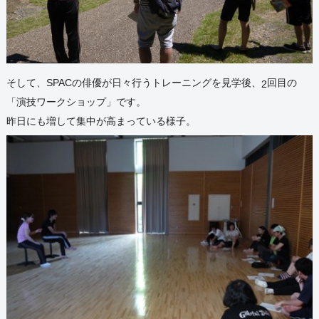
そして、SPACの俳優が日々行うトレーニングを見学
後、
回目の
2
「演技
ワークショップ」です。
昨日にも増して集中が高まっている様子。