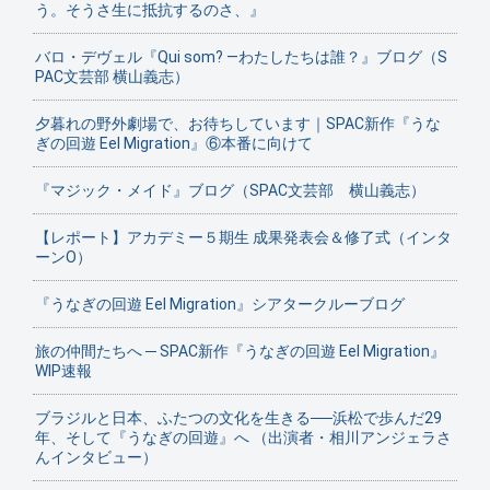
う。そうさ生に抵抗するのさ、』
バロ・デヴェル『Qui som? ―わたしたちは誰？』ブログ（S
PAC文芸部 横山義志）
夕暮れの野外劇場で、お待ちしています｜SPAC新作『うな
ぎの回遊 Eel Migration』⑥本番に向けて
『マジック・メイド』ブログ（SPAC文芸部 横山義志）
【レポート】アカデミー５期生 成果発表会＆修了式（インタ
ーンO）
『うなぎの回遊 Eel Migration』シアタークルーブログ
旅の仲間たちへ ─ SPAC新作『うなぎの回遊 Eel Migration』
WIP速報
ブラジルと日本、ふたつの文化を生きる──浜松で歩んだ29
年、そして『うなぎの回遊』へ （出演者・相川アンジェラさ
んインタビュー）