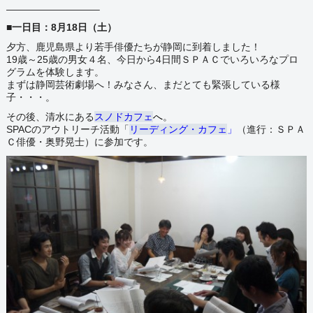
—————————–
■一日目：8月18日（土）
夕方、鹿児島県より若手俳優たちが静岡に到着しました！
19歳～25歳の男女４名、今日から4日間ＳＰＡＣでいろいろなプロ
グラムを体験します。
まずは静岡芸術劇場へ！みなさん、まだとても緊張している様
子・・・。
その後、清水にある
スノドカフェ
へ
。
SPACのアウトリーチ活動
「
リーディング・カフェ
」
（進行：
ＳＰＡ
Ｃ俳優・奥野晃士
）に参加です。