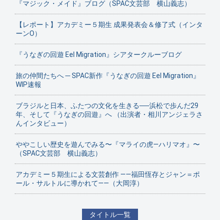
『マジック・メイド』ブログ（SPAC文芸部 横山義志）
【レポート】アカデミー５期生 成果発表会＆修了式（インタ
ーンO）
『うなぎの回遊 Eel Migration』シアタークルーブログ
旅の仲間たちへ ─ SPAC新作『うなぎの回遊 Eel Migration』
WIP速報
ブラジルと日本、ふたつの文化を生きる──浜松で歩んだ29
年、そして『うなぎの回遊』へ （出演者・相川アンジェラさ
んインタビュー）
ややこしい歴史を遊んでみる〜『マライの虎—ハリマオ』〜
（SPAC文芸部 横山義志）
アカデミー５期生による文芸創作 ——福田恆存とジャン＝ポ
ール・サルトルに導かれて——（大岡淳）
タイトル一覧