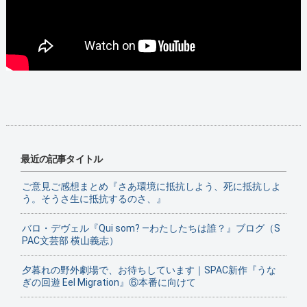
最近の記事タイトル
ご意見ご感想まとめ『さあ環境に抵抗しよう、死に抵抗しよ
う。そうさ生に抵抗するのさ、』
バロ・デヴェル『Qui som? ―わたしたちは誰？』ブログ（S
PAC文芸部 横山義志）
夕暮れの野外劇場で、お待ちしています｜SPAC新作『うな
ぎの回遊 Eel Migration』⑥本番に向けて