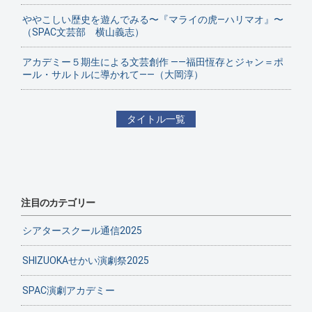
ややこしい歴史を遊んでみる〜『マライの虎—ハリマオ』〜
（SPAC文芸部 横山義志）
アカデミー５期生による文芸創作 ——福田恆存とジャン＝ポ
ール・サルトルに導かれて——（大岡淳）
タイトル一覧
注目のカテゴリー
シアタースクール通信2025
SHIZUOKAせかい演劇祭2025
SPAC演劇アカデミー