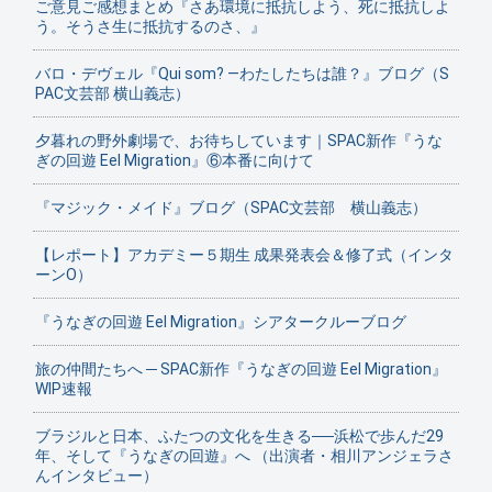
ご意見ご感想まとめ『さあ環境に抵抗しよう、死に抵抗しよ
う。そうさ生に抵抗するのさ、』
バロ・デヴェル『Qui som? ―わたしたちは誰？』ブログ（S
PAC文芸部 横山義志）
夕暮れの野外劇場で、お待ちしています｜SPAC新作『うな
ぎの回遊 Eel Migration』⑥本番に向けて
『マジック・メイド』ブログ（SPAC文芸部 横山義志）
【レポート】アカデミー５期生 成果発表会＆修了式（インタ
ーンO）
『うなぎの回遊 Eel Migration』シアタークルーブログ
旅の仲間たちへ ─ SPAC新作『うなぎの回遊 Eel Migration』
WIP速報
ブラジルと日本、ふたつの文化を生きる──浜松で歩んだ29
年、そして『うなぎの回遊』へ （出演者・相川アンジェラさ
んインタビュー）