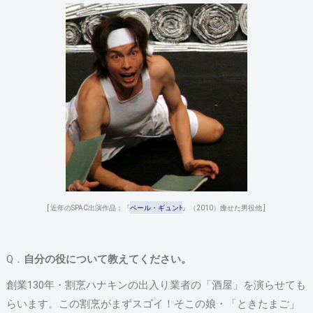
[ 近年のSPAC出演作品：『
ペール・ギュンﾄ
』（2010）痩せた男役他 ]
Q．
自分の役について教えてください。
創業130年・割烹ハナキンの出入り業者の「酒屋」を演らせても
らいます。この割烹がまずスゴイ！そこの娘・「ときたまご」