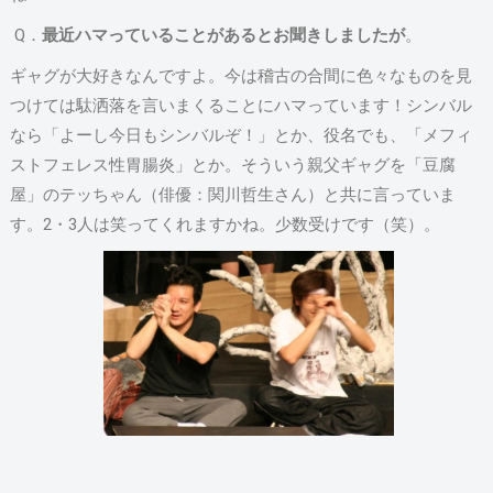
Q．
最近ハマっていることがあるとお聞きしましたが
。
ギャグが大好きなんですよ。今は稽古の合間に色々なものを見
つけては駄洒落を言いまくることにハマっています！シンバル
なら「よーし今日もシンバルぞ！」とか、役名でも、「メフィ
ストフェレス性胃腸炎」とか。そういう親父ギャグを「豆腐
屋」のテッちゃん（俳優：関川哲生さん）と共に言っていま
す。2・3人は笑ってくれますかね。少数受けです（笑）。