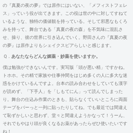
の『真夏の夜の夢』では原作にはいない、「メフィストフェレ
ス」っていう役が出てきます。この役は世の中に対してすねて
いるような、独特の価値観を持っている。そして邪悪なもくろ
みを持って、舞台である「真夏の夜の森」を不気味に混乱さ
せ、操り、彼の世界に引き込んでいく。野田さんの『真夏の夜
の夢』は原作よりもシェイクスピアらしいと感じます。
Q．
あなたならどんな媚薬・妙薬を使いますか。
僕は勉強ができないんです。実写版「頭が悪い精」ですかね。
トホホ。その精で家族や仕事仲間をはじめ多くの人に多大な迷
惑をかけているんですよ。台本の読み合わせをしていても漢字
が読めず、「下手人」を「しもてにん」って読んでしまった
り。舞台の仕込み作業のときも、貼らなくていいところに両面
テープをバーっと一列に貼ったりしてね。でも最近では間違え
て恥ずかしいと思わず、堂々と間違えようかなって！うーん、
それでもやはり頭が良くなるお薬があったらぜひ使いたいです
ね！