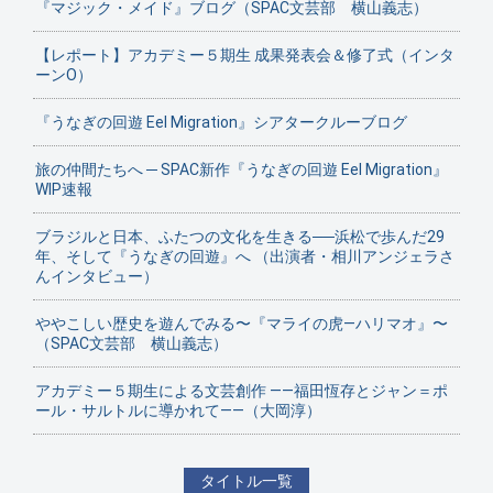
『マジック・メイド』ブログ（SPAC文芸部 横山義志）
【レポート】アカデミー５期生 成果発表会＆修了式（インタ
ーンO）
『うなぎの回遊 Eel Migration』シアタークルーブログ
旅の仲間たちへ ─ SPAC新作『うなぎの回遊 Eel Migration』
WIP速報
ブラジルと日本、ふたつの文化を生きる──浜松で歩んだ29
年、そして『うなぎの回遊』へ （出演者・相川アンジェラさ
んインタビュー）
ややこしい歴史を遊んでみる〜『マライの虎—ハリマオ』〜
（SPAC文芸部 横山義志）
アカデミー５期生による文芸創作 ——福田恆存とジャン＝ポ
ール・サルトルに導かれて——（大岡淳）
タイトル一覧