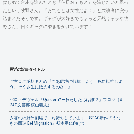
はじめて台本を読んだとき「仲居おてもと」を演じたいと思っ
たという牧野さん。「おてもとは女性だよ！」と共演者に突っ
込まれたそうです。ギャグが大好きでちょっと天然キャラな牧
野さん。日々ギャグに磨きをかけています！
最近の記事タイトル
ご意見ご感想まとめ『さあ環境に抵抗しよう、死に抵抗しよ
う。そうさ生に抵抗するのさ、』
バロ・デヴェル『Qui som? ―わたしたちは誰？』ブログ（S
PAC文芸部 横山義志）
夕暮れの野外劇場で、お待ちしています｜SPAC新作『うな
ぎの回遊 Eel Migration』⑥本番に向けて