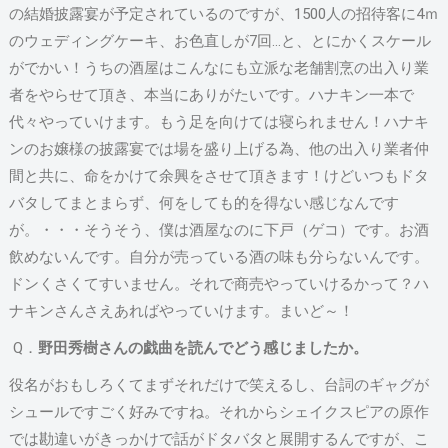
の結婚披露宴が予定されているのですが、1500人の招待客に4ｍ
のウェディングケーキ、お色直しが7回…と、とにかくスケール
がでかい！うちの酒屋はこんなにも立派な老舗割烹の出入り業
者をやらせて頂き、本当にありがたいです。ハナキン一本で
代々やっていけます。もう足を向けては寝られません！ハナキ
ンのお嬢様の披露宴では場を盛り上げる為、他の出入り業者仲
間と共に、命をかけて余興をさせて頂きます！けどいつもドタ
バタしてまとまらず、何をしても的を得ない感じなんです
が。・・・そうそう、僕は酒屋なのに下戸（ゲコ）です。お酒
飲めないんです。自分が売っている酒の味も分らないんです。
ドンくさくてすいません。それで商売やっていけるかって？ハ
ナキンさんさえあればやっていけます。まいど～！
Q．
野田秀樹さんの戯曲を読んでどう感じましたか。
役名がおもしろくてまずそれだけで笑えるし、台詞のギャグが
シュールですごく好みですね。それからシェイクスピアの原作
では勘違いがきっかけで話がドタバタと展開するんですが、こ