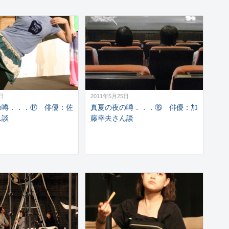
8日
2011年5月25日
の噂．．．⑰ 俳優：佐
真夏の夜の噂．．．⑯ 俳優：加
ん談
藤幸夫さん談