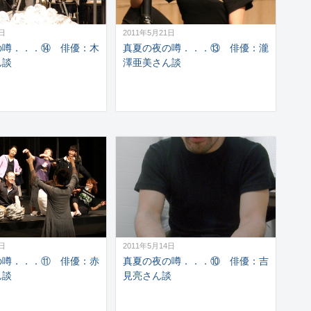
3日
2011年5月21日
の噂．．．⑭ 俳優：木
真夏の夜の噂．．．⑬ 俳優：瀧
ん談
澤亜美さん談
6日
2011年5月14日
の噂．．．⑪ 俳優：赤
真夏の夜の噂．．．⑩ 俳優：吉
ん談
見亮さん談