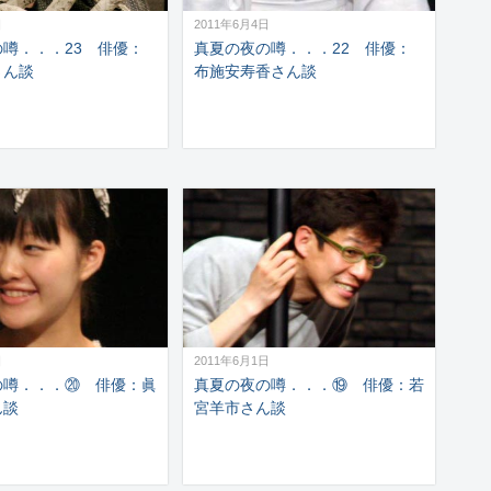
日
2011年6月4日
噂．．．23 俳優：
真夏の夜の噂．．．22 俳優：
さん談
布施安寿香さん談
日
2011年6月1日
の噂．．．⑳ 俳優：眞
真夏の夜の噂．．．⑲ 俳優：若
ん談
宮羊市さん談