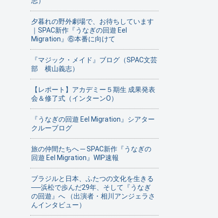
志）
夕暮れの野外劇場で、お待ちしています
｜SPAC新作『うなぎの回遊 Eel
Migration』⑥本番に向けて
『マジック・メイド』ブログ（SPAC文芸
部 横山義志）
【レポート】アカデミー５期生 成果発表
会＆修了式（インターンO）
『うなぎの回遊 Eel Migration』シアター
クルーブログ
旅の仲間たちへ ─ SPAC新作『うなぎの
回遊 Eel Migration』WIP速報
ブラジルと日本、ふたつの文化を生きる
──浜松で歩んだ29年、そして『うなぎ
の回遊』へ （出演者・相川アンジェラさ
んインタビュー）