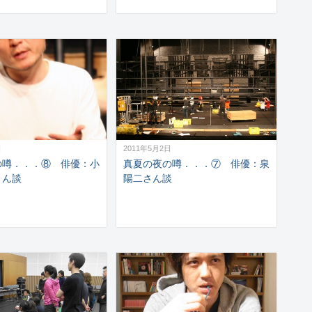
日
2011年5月2日
の噂．．．⑧ 俳優：小
真夏の夜の噂．．．⑦ 俳優：泉
さん談
陽二さん談