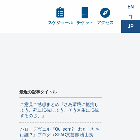
EN
スケジュール
チケット
アクセス
JP
最近の記事タイトル
ご意見ご感想まとめ『さあ環境に抵抗し
よう、死に抵抗しよう。そうさ生に抵抗
するのさ、』
バロ・デヴェル『Qui som? ―わたしたち
は誰？』ブログ（SPAC文芸部 横山義