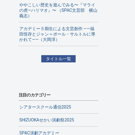
ややこしい歴史を遊んでみる〜『マライ
の虎—ハリマオ』〜 （SPAC文芸部 横山
義志）
アカデミー５期生による文芸創作 ——福
田恆存とジャン＝ポール・サルトルに導
かれて——（大岡淳）
タイトル一覧
注目のカテゴリー
シアタースクール通信2025
SHIZUOKAせかい演劇祭2025
SPAC演劇アカデミー