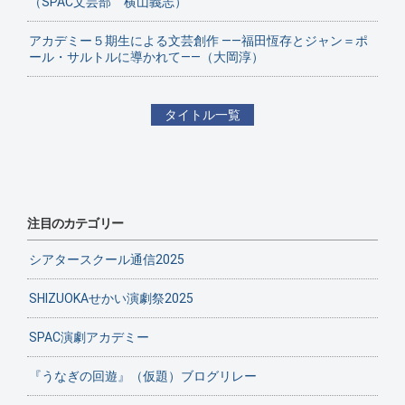
（SPAC文芸部 横山義志）
アカデミー５期生による文芸創作 ——福田恆存とジャン＝ポ
ール・サルトルに導かれて——（大岡淳）
タイトル一覧
注目のカテゴリー
シアタースクール通信2025
SHIZUOKAせかい演劇祭2025
SPAC演劇アカデミー
『うなぎの回遊』（仮題）ブログリレー