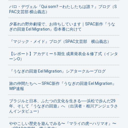
バロ・デヴェル『Qui som? ―わたしたちは誰？』ブログ（S
PAC文芸部 横山義志）
夕暮れの野外劇場で、お待ちしています｜SPAC新作『うな
ぎの回遊 Eel Migration』⑥本番に向けて
『マジック・メイド』ブログ（SPAC文芸部 横山義志）
【レポート】アカデミー５期生 成果発表会＆修了式（インタ
ーンO）
『うなぎの回遊 Eel Migration』シアタークルーブログ
旅の仲間たちへ ─ SPAC新作『うなぎの回遊 Eel Migration』
WIP速報
ブラジルと日本、ふたつの文化を生きる──浜松で歩んだ29
年、そして『うなぎの回遊』へ （出演者・相川アンジェラさ
んインタビュー）
ややこしい歴史を遊んでみる〜『マライの虎—ハリマオ』〜