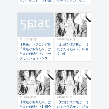
ョン（ゲスト：上杉清
クセッション（ゲス
文［富士市本國寺住
ト：成相肇［東京ステ
職/劇作家/福神研究所
ーションギャラリー学
所長］、聞き手：大岡
芸員／基礎芸術］、聞
淳） 2014年2月16日
き手：大岡淳）2014年
2月15日
2014年2月20日
2014年2月14日
【映像】ハプニング劇
【此処か彼方処か、は
『此処か彼方処か、は
たまた何処か？】紹介
たまた何処か？』トー
文（6）
クセッション（ゲス
ト：佐々木治己［劇作
家］、聞き手：大岡
淳）2014年2月14日
2014年2月11日
2014年2月9日
【此処か彼方処か、は
【此処か彼方処か、は
たまた何処か？】紹介
たまた何処か？】紹介