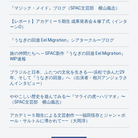
『マジック・メイド』ブログ（SPAC文芸部 横山義志）
【レポート】アカデミー５期生 成果発表会＆修了式（インタ
ーンO）
『うなぎの回遊 Eel Migration』シアタークルーブログ
旅の仲間たちへ ─ SPAC新作『うなぎの回遊 Eel Migration』
WIP速報
ブラジルと日本、ふたつの文化を生きる──浜松で歩んだ29
年、そして『うなぎの回遊』へ （出演者・相川アンジェラさ
んインタビュー）
ややこしい歴史を遊んでみる〜『マライの虎—ハリマオ』〜
（SPAC文芸部 横山義志）
アカデミー５期生による文芸創作 ——福田恆存とジャン＝ポ
ール・サルトルに導かれて——（大岡淳）