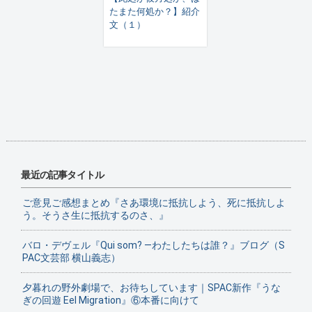
たまた何処か？】紹介
文（１）
最近の記事タイトル
ご意見ご感想まとめ『さあ環境に抵抗しよう、死に抵抗しよ
う。そうさ生に抵抗するのさ、』
バロ・デヴェル『Qui som? ―わたしたちは誰？』ブログ（S
PAC文芸部 横山義志）
夕暮れの野外劇場で、お待ちしています｜SPAC新作『うな
ぎの回遊 Eel Migration』⑥本番に向けて