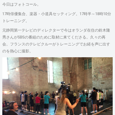
今日はフォトコール。
17時俳優集合、楽器・小道具セッティング。17時半～18時10分
トレーニング。
元静岡第一テレビのディレクターで今はオランダ在住の鈴木隆
秀さんがSBSの番組のために取材に来てくださる。久々の再
会。フランスのテレビクルーがトレーニングでお経を声に出す
のを熱心に撮影。