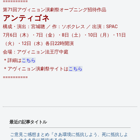
==========
第71回アヴィニョン演劇祭オープニング招待作品
アンティゴネ
構成・演出：宮城聰 ／ 作：ソポクレス ／ 出演：SPAC
7月6日（木）・7日（金）・8日（土）・10日（月）・11日
（火）・12日（水）各日22時開演
会場：アヴィニョン法王庁中庭
＊詳細は
こちら
＊アヴィニョン演劇祭サイトは
こちら
==========
最近の記事タイトル
ご意見ご感想まとめ『さあ環境に抵抗しよう、死に抵抗しよ
う。そうさ生に抵抗するのさ、』