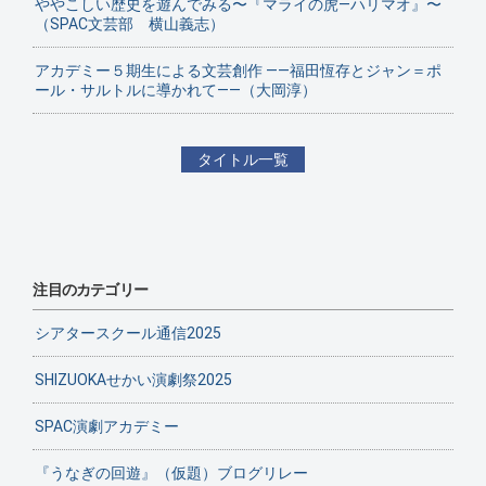
ややこしい歴史を遊んでみる〜『マライの虎—ハリマオ』〜
（SPAC文芸部 横山義志）
アカデミー５期生による文芸創作 ——福田恆存とジャン＝ポ
ール・サルトルに導かれて——（大岡淳）
タイトル一覧
注目のカテゴリー
シアタースクール通信2025
SHIZUOKAせかい演劇祭2025
SPAC演劇アカデミー
『うなぎの回遊』（仮題）ブログリレー