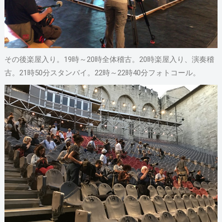
その後楽屋入り。19時～20時全体稽古。20時楽屋入り、演奏稽
古。21時50分スタンバイ。22時～22時40分フォトコール。