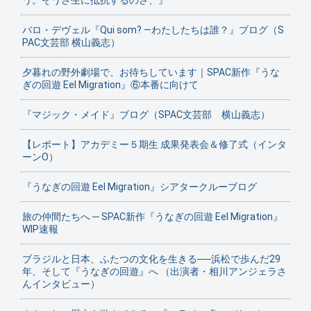
バロ・デヴェル『Qui som? ―わたしたちは誰？』ブログ（S
PAC文芸部 横山義志）
夕暮れの野外劇場で、お待ちしています｜SPAC新作『うな
ぎの回遊 Eel Migration』⑥本番に向けて
『マジック・メイド』ブログ（SPAC文芸部 横山義志）
【レポート】アカデミー５期生 成果発表会＆修了式（インタ
ーンO）
『うなぎの回遊 Eel Migration』シアタークルーブログ
旅の仲間たちへ ─ SPAC新作『うなぎの回遊 Eel Migration』
WIP速報
ブラジルと日本、ふたつの文化を生きる──浜松で歩んだ29
年、そして『うなぎの回遊』へ （出演者・相川アンジェラさ
んインタビュー）