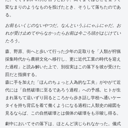
変なまりのようなものを投げたとき、そうして落ちたのであ
る。
​お前もいくじのないやつだ。なんというふにゃふにゃだ。お
れが受け止めてやらなかったらお前は​今ごろ頭がはじけてい
たろう。
森、野原、街へと歩いて行った少年の足取りを「人類が狩猟
採集時代から農耕文化へ移行し、更に近代工業の時代を迎え
た過程」と読み解いた上で、別役実はこの落下を彼が受けた
罰だと指摘する。
森に手を加えた「ほんのちょっと人為的な工夫」がやがて近
代には「自然破壊に至るであろう過程」への予感。ヒトが生
まれ落ちて這いずり回るところから歩き話し学校へ通いケー
タイを持ち背広を着て働くようになる過程に人類史の縮図を
見るならば、この自然破壊とは個体の破壊をも示唆し得る。
劇中においてその落下は、ほとんど演じられなかった。儀式