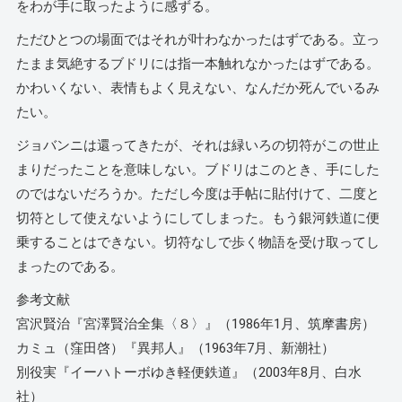
をわが手に取ったように感ずる。
ただひとつの場面ではそれが叶わなかったはずである。立っ
たまま気絶するブドリには指一本触れなかったはずである。
かわいくない、表情もよく見えない、なんだか死んでいるみ
たい。
ジョバンニは還ってきたが、それは緑いろの切符がこの世止
まりだったことを意味しない。ブドリはこのとき、手にした
のではないだろうか。ただし今度は手帖に貼付けて、二度と
切符として使えないようにしてしまった。もう銀河鉄道に便
乗することはできない。切符なしで歩く物語を受け取ってし
まったのである。
参考文献
宮沢賢治『宮澤賢治全集〈８〉』（1986年1月、筑摩書房）
カミュ（窪田啓）『異邦人』（1963年7月、新潮社）
別役実『イーハトーボゆき軽便鉄道』（2003年8月、白水
社）