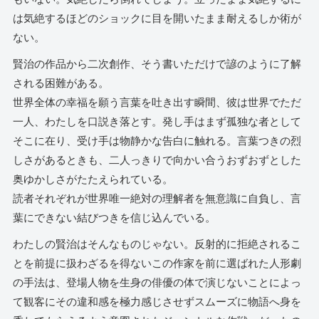
は気絶するほどのショックに目を開いたまま耐えるしか術が
ない。
賢治の作品から二次創作、そう書いただけで諺のように了解
される困難がある。
世界全体の幸福を願う言葉を吐き出す瞬間、彼は世界でただ
一人、わたしを口説き落とす。発し手はまず孤独な者として
そこに在り、受け手は物静かな告白に触れる。言葉つきの烈
しさがあるときも、二人っきりで向かい合うおずおずとした
奥ゆかしさがたたえられている。
読者それぞれが世界唯一絶対の理解者を無意識に自負し、言
葉にできない結びつきを信じ込んでいる。
わたしの賢治はそんなものじゃない。反射的に拒絶されるこ
とを前提に扱わざるを得ないこの作家を前に選ばれた人形劇
の手法は、登場人物を生身の俳優の体で演じないことによっ
て観客にその違和感を極力感じさせずスムーズに物語へ身を