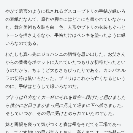
やがて遺言のように残されるグスコーブドリの手帖が緑いろ
の表紙だなんて、原作や脚本にはどこにも書かれていなかっ
た。舞台美術も衣装も白一色、人形やブドリの衣装もぐっと
トーンを押さえるなか、手帖だけはペンキを塗ったように緑
いろなのである。
わたしも真っ先にジョバンニの切符を思い出した。お父さん
からの葉書をポケットに入れていたつもりが切符だったとい
うのだから、ちょうど大きさもぴったりである。カンパネル
ラの切符は鼠いろだった。ブドリはこれから亡くなるという
のに、手帖はどうして緑いろなのだ。
​ブドリは仕方なく力一杯にそれを青空へ投げたと思ひました
ら俄かにお日さまがまっ黒に見えて逆​まに下へ落ちました。
そしていつか、その男に受けとめられていたのでした。
妹と両親を喪って気がつくと森は蚕をそだてる工場であっ
た。てぐす飼いの男が言うとおり、高くまではしごを登って