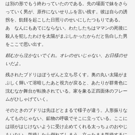
は別の形でもう終わっていたのである。先の場面で妹をさら
っていく男が、原作にないせりふを言い残す。彼は自らの誘
拐を、飢饉を起こした日照りのせいにしたつもりである。
あゝなんにもあてにならない。わたしたちはママンの死後に
殺人を犯したわけを太陽がまぶしかったからだと告白した男
をここで思い出す。
頼むから泣かないでくれ。オレのせいじゃない、お日様のせ
いだよ。
残されたブドリはぼうぜんと立ち尽くす。奥の丸い太陽がま
ぶしく輝いて溶暗したあと視力が戻ると、あたりが群青色に
沈むなか舞台が転換されている。家を象る正四面体のフレー
ムがひしゃげていく。
そのときのブドリは先ほどとまるで様子が違う。人形振りな
んてものじゃない、鉱物の呼吸でそこに立っている。ここに
は頭がはじけないように受け止めてくれる太っちょのおやじ
もいない。気絶したら倒れてしまう。立ったまま気絶するに