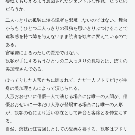
委ねてもらえるよう意図されたジェントルな作戦、だったの
だろうか。
二人っきりの孤独に浸る読者を邪魔しないのではない。舞台
からもうひとつ二人っきりの孤独を思いきりぶつけることで
違和感を持つ隙を与えないまま読者を観客に変えているので
ある。
宮城聰によるわたしの賢治ではない。
観客が手にするもうひとつの二人っきりの孤独とは、ぼくの
美加理さんである。
ぽってりした人形たちに囲まれて、ただ一人ブドリだけが生
身の美加理さんによって演じられる。
人形おおぜいに俳優一人で演じる場合には唯一の人間が、俳
優おおぜいに一体だけ人形が登場する場合には唯一の人形
が、観客の心により近い存在として舞台と客席とを仲立ちす
る。
自然、演技は狂言回しとしての愛嬌を要する。観客はブドリ