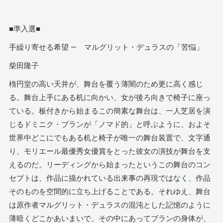
■準入選■
手繰り寄せる希望 — マルグリット・デュラスの「苦悩」
柴田隆子
楕円堂の高い天井が、舞台を覆う薄闇のため更に高く感じ
る。舞台上手にある机に向かい、女が後ろ向きで椅子に座っ
ている。板付きから始まるこの簡素な舞台は、一人芝居を演
じるドミニク・ブランが「ノマド的」と呼ぶように、およそ
世界中どこにでもある机と椅子が唯一の舞台装置で、文字通
り、モリエール最優秀女優賞をとった彼女の演技が舞台を支
えるのだ。リーディングから始まったというこの舞台のコン
セプトは、作品に描かれている出来事の再現ではなく、作品
そのものを空間的に立ち上げることである。それゆえ、舞台
は原作者マルグリット・デュラスの混沌とした記憶のように
薄暗くどこかあいまいで、その中にあってブランの身体が、