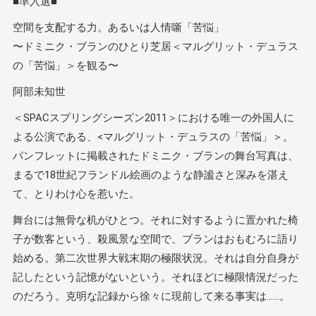
■準入選■
空間を支配する力。あるいは人情噺「苦悩」
〜ドミニク・ブランのひとり芝居＜マルグリット・デュラス
の「苦悩」＞を観る〜
阿部未知世
＜SPACスプリングシーズン2011＞における唯一の外国人に
よる公演である、<マルグリット・デュラスの「苦悩」＞。
パンフレットに掲載されたドミニク・ブランの舞台写真は、
まるで18世紀フランドル絵画のような静謐さと深みを湛え
て、とりわけ心を惹いた。
舞台には無骨な机がひとつ。それに対するように置かれた椅
子が数客という、殺風景な空間で、ブランはおもむろに語り
始める。第二次世界大戦末期の極限状況。それは自分自身が
記したという記憶がないという。それほどに極限情況だった
のだろう。克明な記録から徐々に現前して来る事実は……。