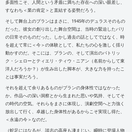
多面性こそ、人間という矛盾に満ちた存在への深い眼差し、
すなわち＜業の肯定＞と直結する姿勢だろう。
そして舞台上のブランはまさに、1945年のデュラスそのもの
だった。彼女の創り出した舞台空間は、当時の緊迫したパリ
の日常そのものだった。しかし過去の話としてではなく、時
を超えて常に＜今＞の体験として、私たちの心を激しく揺り
動かすのだ。そこには、ブランの、そして演出のパトリッ
ク・シェローとティエリ・ティウ・ニアン（名前からして東
洋人だろうか？）が生み出した脚本が、大きな力を持ったこ
とは事実だろう。
それを超えて余りあるものがブランの身体性ではなかった
か。作品への深い洞察とから生まれた思いや気持、そしてそ
の時代の空気。それらをまさに体現し、演劇空間へと力強く
放出して行く、卓越した身体性があるからこそ実現し得た、
＜永遠の今＞なのだ。
（蛇足にはなるが、談志の高座も凄まじい。瞬時に登場人物