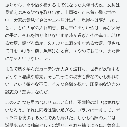
振りから、今や店を構えるまでになった大晦日の夜。女房は
見覚えのある財布を取り出す。十両盗ったら首が飛ぶ世の
中、大家の意見で金はお上へ届け出た。魚屋へは夢たったこ
とに、との大家の入れ知恵。持ち主の出ない金は、再び女房
の手に。それを切り出せないまま時が過ぎた今の幸せ。詫び
る女房、詫びる魚屋。久方ぶりに酒をすすめる女房。促され
て口をつける寸前、魚屋はひと言。＜やめておこう。また夢
になるといけない……＞。
まるで風を孕んだカーテンが大きく波打ち、世界が反転する
ような不思議な感覚。そして今この現実も夢なのかも知れな
い、という微かな不安。そんな余韻を残す、圧倒的な迫力の
談志の「芝浜」なのだ。
このふたつを重ね合わせること自体、不謹慎の誹りは免れな
いだろう。それに両者は違い過ぎる。ブランは一貫して、デ
ュラスを彷彿する女性であり続けた。しかも台詞の大半は、
説明あるいは独白としての語り。それを補うように、舞台上