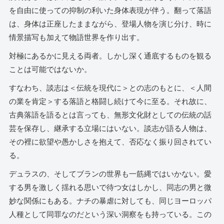
を自由に使っての抑制の利いた身体表現が伴う。翻って落語
は、身体は正座したままながら、登場人物を演じ分け、時に
情景描写も加えて物語世界を作り出す。
対極にあるかに見える両者。しかし深く通底するものを観る
ことは可能ではないか。
すなわち、談志は＜伝統を現代に＞との志のもとに、＜人間
の業を肯定＞する落語と格闘し続けて今に至る。それ故に、
古典落語を語るとは言っても、無形文化財としての伝統の話
芸を保存し、継承する立場にはいない。談志が語る人物は、
その裡に欲望や愚かしさを抱えて、否応なく振り回されてい
る。
デュラスの、そしてブランの世界も一筋縄ではいかない。愛
する男を激しく揺れる思いで待つ女はしかし、同志の男と微
妙な関係にもある。ナチの暴虐に対しても、同じヨーロッパ
人種として同罪なのだという深い洞察をも持っている。この