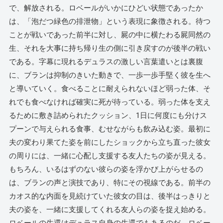
で、解放される。ロベールがいかにひどい状態であったか
は、「泡だつ緑色の排泄物」という表現に象徴される。待つ
ことが戦いであった前半に対し、屍の中に横たわる屍同然の
生、それを大事に持ち帰り生の側に引き戻すのが後半の戦い
である。字幕に現れるデュラスの激しい言葉遣いとは裏腹
に、ブランは抑制のきいた動きで、一歩一歩手堅く彼を生へ
と導いていく。食べることに耐えられないほど弱った体、そ
れでも食べなければ確実に死が待っている。弱った体を支え
るために敷き詰められたクッション、1日に何度にも分けス
プーンで与えられる食事、むせながらも飲み込む姿。最初に
夫の変わり果てた姿を前にしたショックから立ち直った彼女
の周りには、一緒に心配し支援する友人たちの姿が見える。
もちろん、いるはずのない彼らの姿を浮かび上がらせるの
は、ブランの声と演技であり、特にその視線である。前半の
カオス的な内面を見続けていた彼女の目は、後半はっきりと
夫の姿を、一緒に支援してくれる友人らの姿を捉え始める。