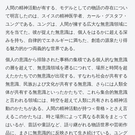
人間の精神活動が有する、モデルとしての物語の存在につい
て明言したのは、スイスの精神医学者、カール・グスタフ・
ユングである。ユングは、人間が擁する広大な無意識領域に
光を当てた。彼が捉えた無意識は、個人をはるかに超える深
みを持ち、自律的でエネルギーに満ちた、創造の源泉たり得
る魅力的かつ両義的な世界である。
個人の意識から排除された事柄の集積である個人的な無意識
の層を超えて、無意識領域を遡るにつれて、場所と時間を超
えたかたちでの無意識が出現する。すなわち社会が共有する
無意識、民族および文化が共有する無意識、さらには人類全
体が共有する無意識といったかたちで。これら集合的無意識
と言われる領域には、時空を超えて人類に共有される精神活
動のかたちがある。人間の精神活動が持つ＜骨格＞とさえ言
えるこのかたちは、時と場所によって異なる衣装をまとって
はいるが、昔話や童話など、語り継がれる物語世界や芸術作
品に、まさに無意識的に反映されて生き続けている。ユング