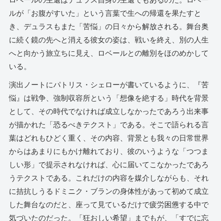
ロベールの生還はデュラス自身の生還でもあるのだ。ロベー
ルが「お腹がすいた」という言葉で生への帰還を果たすと
き、デュラスもまた「苦悩」の日々から解放される。舞台奥
に続く鏡の先へと消える彼女の姿は、戦いを終え、別の人生
へと向かう旅立ちに見え、ロベールとの離別をほのめかして
いる。
演出ノートにパトリス・シェローが書いているように、『苦
悩』は戦争、強制収容所という「想像を絶する」時代を背景
として、その時代でなければ成立しなかったであろう出来事
が描かれた「恐るべきテクスト」である。そこで語られる言
葉はどれもひどく重く、その内容、背景とも我々の日常世界
からはあまりにもかけ離れており、彼のいうような「つつま
しい形」で提示されなければ、心に届いてこなかったであろ
うテクストである。これだけの内容を媒介しながらも、それ
に拮抗しうるドミニク・ブランの身体性があって初めて成立
した舞台なのだと、座って見ているだけで疲労困憊する中で
気づいたのだった。「狂おしい希望」までもが、「すでに忘