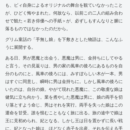
も、ピィ自身によるオリジナルの舞台を観ていなかったこと
が、ひどく悔やまれた。何故なら、以前この二人の組み合わ
せで観た＜若き俳優への手紙＞が、必ずしもすんなりと腑に
落るものではなかったのだから。
グリム童話の「手無し娘」を下敷きとした物語は、こんなふ
うに展開する。
ある日、男が悪魔と出会う。悪魔は男に、金持ちにしてやる
と言う。その見返りは、男の家の風車の後ろにあるものを自
分のものにと。風車の後ろには、みすぼらしい木が一本。男
はすぐに同意し、瞬時に男は金持ちに。しかし風車の後ろに
いたのは、自分の娘。やがて現れた悪魔に、この敬虔な娘は
健気に立ち向かう。業を煮やした悪魔は男に、娘の両手を切
り落とすよう命じ、男はそれを実行。両手を失った娘はこの
運命を甘受。誰を恨むこともなく旅に出る。旅の途中で娘は
王に見初められ、妃となる。しかし王は日を置かずに長い戦
に。妃となった娘は、ほどなく赤子を出産。それを伝える手