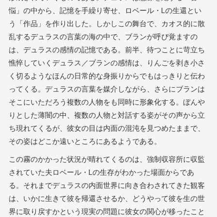
悩」の中から、記憶を手繰り寄せ、ロベール・Lの生還とい
う「作品」を作り出した。しかしこの舞台で、カオス的に散
乱するデュラスの言葉の海の中で、ブランが呼び覚ますの
は、デュラスの感情の記憶である。前半、待つことに苛立ち
憔悴していくデュラス／ブランの感情は、りんごを剥き小さ
く切るようなほんの日常的な身振りからでもはっきりと伝わ
ってくる。デュラスの言葉を媒介しながら、さらにブランは
そこにいただろう複数の人物をも同時に形象化する。ぼんや
りとした薄闇の中、複数の人物と対話する姿がその声から立
ち現れてくるが、彼女の目は内面の混沌を見つめたままで、
その姿はどこか遠いところにあるようである。
この霧のかかった状況が晴れてくるのは、強制収容所に収監
されていた夫ロベール・Lの生存がわかった場面からであ
る。それまでデュラスの内面世界に向き合わされてきた観客
は、いかに生きて彼を帰還させるか、どうやって彼を生の世
界に取り戻すかという現実の問題に彼女の関心が移ったこと