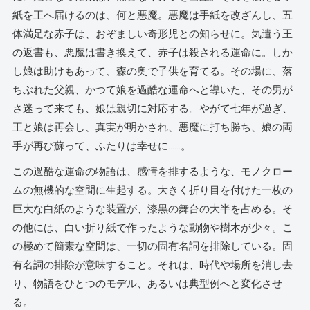
紙を王へ届けるのは、何と悪魔。悪魔は手紙を改ざんし、五
体満足な赤子は、おぞましい奇形児との知らせに。気遣う王
の返書も、悪魔は書き換えて、赤子は殺される運命に。しか
し娘は助けもあって、森の奥で子供を育てる。その場に、落
ちぶれた父親、かつて娘を過酷な運命へと導いた、その男が
さ迷って来ても、娘は親切に対応する。やがて七年が過ぎ、
王と娘は再会し、真実が明かされ、悪魔に打ち勝ち、娘の両
手が再び蘇って、ふたりは幸せに……。
この過酷な運命の物語は、感情を排するような、モノクロー
ムの無機的な空間に生起する。大きく折り目を付けた一枚の
巨大な白紙のような装置が、漆黒の舞台の大半を占める。そ
の他には、白い折り紙で作ったような動物や樹木が少々。こ
の極めて簡素な空間は、一切の固有名詞を排除している。固
有名詞の排除が意味すること。それは、時代や場所を消し去
り、物語をひとつのモデル、あるいは典型例へと変化させ
る。