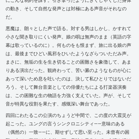
にこんな制約を課す。引き攣ったようにぎくしゃくした身体
の動き、そして自然な発声とは対極にある声音がそれなの
だ。
悪魔は、朗々とした声で語る。対する男はしかし、かすれて
小さな聞き取りにくい発声。娘の唄は無声のまま（英語の字
幕は歌っているのに）。何ものをも恨まず、旅に出る娘の声
は、最後までひどい風邪をひいたようなざらついただみ声。
まさに、無垢の生を生き切ることの困難さを象徴して、あま
りある演出だった。観終わって、苦い澱のようなものが心に
あって深いため息を吐いたのは、決して私ひとりではないだ
ろう。そして舞台音楽としての俳優たちによる打楽器演奏
は、この困難な生の物語を力強く支えていた。声が、そして
音が特異な役割を果たす、感慨深い舞台であった。
四回にわたるこの公演のちょうど中間で、この度の大震災が
起こった。ユングの言うシンクロニシティ——意味のある
（偶然の）一致——に、期せずして思い至った。未曾有の困