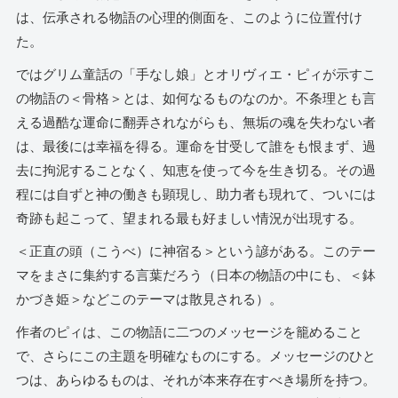
は、伝承される物語の心理的側面を、このように位置付け
た。
ではグリム童話の「手なし娘」とオリヴィエ・ピィが示すこ
の物語の＜骨格＞とは、如何なるものなのか。不条理とも言
える過酷な運命に翻弄されながらも、無垢の魂を失わない者
は、最後には幸福を得る。運命を甘受して誰をも恨まず、過
去に拘泥することなく、知恵を使って今を生き切る。その過
程には自ずと神の働きも顕現し、助力者も現れて、ついには
奇跡も起こって、望まれる最も好ましい情況が出現する。
＜正直の頭（こうべ）に神宿る＞という諺がある。このテー
マをまさに集約する言葉だろう（日本の物語の中にも、＜鉢
かづき姫＞などこのテーマは散見される）。
作者のピィは、この物語に二つのメッセージを籠めること
で、さらにこの主題を明確なものにする。メッセージのひと
つは、あらゆるものは、それが本来存在すべき場所を持つ。