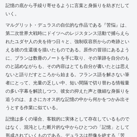
記憶の底から手繰り寄せるように言葉と身振りを紡ぎだして
いく。
マルグリット・デュラスの自伝的な作品である『苦悩』は、
第二次世界大戦時にドイツへのレジスタンス活動で捕らえら
れたユダヤ人の夫を待つ日々と、強制収容所からの奇跡とい
える彼の生還後を描いたものである。原作の冒頭にあるよう
に、ブランは数冊のノートを手に取り、その筆跡を自分のも
のと認めながらも、その内容はとても自分が書いたとは思え
ないと語りだすところから始まる。フランス語を解さない筆
者にとって、光量の乏しい中、短い間隔で切り替わる情報量
の多い字幕を解読しつつ、彼女の抑えた声と微細な身振りを
追うのは、まさにカオス的な記憶の中から何かをつかみ出そ
うとする作業に似ている。
記憶は多くの場合、客観的に実体として存在しているもので
はなく、混沌とした断片的な中からひとつの「記憶」として
形成されていくものである。デュラスは想像を絶する「苦