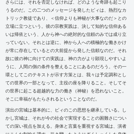
さらには、それを否定しなければ、どのような奇跡も起こり
うるのだ。この二つのメッセージを発したピィは、熱烈なカ
トリック教徒であり、＜信仰よりも神秘が大事なのだ＞との
立場に立つという。彼の宗教実践は、決して知的な信仰ある
いは帰依という、人から神への絶対的な信頼のみでは成り立
っていない。それとは逆に、神から人への積極的な働きかけ
が常に存在しているとの大前提から発した信頼なのだ。それ
故に彼の神に向けての実践は、神の力がより顕現しやすいよ
うに、人間の側の条件を整えることにあるのだろう。その一
環としてこのテキストが示す方策とは、我々は予定調和とし
ての世界の一部となって、主役の座を降りること。そしてそ
の世界に起こる超越的な力の働き（神秘）を恐れないこと。
そこに幸福がもたらされるということなのだ。
演出の宮城は基本的に、ピィのこの思想を継承している。し
かし宮城は、それが今の社会で実現することの困難さについ
ての深い視点を加える。身体と言葉を重視する宮城は、演者