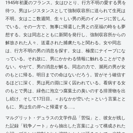
1945年初夏のフランス。女はひとり、行方不明の愛する男を
待つ。男はレジスタンスとして強制収容所に送られて生死は
不明。女はここ数週間、生々しい男の死のイメージに苦しん
でいる。その一方で、無事に帰還した男との至福の時をも夢
想する。女は同志とともに新聞を発行し、強制収容所からの
解放された人々、送還された捕虜たちと関わる。女や同志
は、行方不明の男の消息を探す。女は、極度にナイーブにな
っている。それ故に、男にかかわる情報に触れることができ
ない。やがて、男の消息が解る。同志の力で、瀕死の男が女
のもとに帰る。明日までの命はないだろう。皆がそう確信す
るほどに深く、男は死の淵に深く囚われている。看病する女
のもとで男は、緑色に泡立つ腐葉土の臭いのする排泄物を出
し続け、そして17日目。＜おなかが空いた＞という言葉とと
もに、男は生の岸へと帰還する……。
マルグリット・デュラスの文学作品「苦悩」と、彼女が残し
た記録「戦争ノート」から抽出した言葉によって構成された