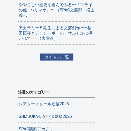
ややこしい歴史を遊んでみる〜『マライ
の虎—ハリマオ』〜 （SPAC文芸部 横山
義志）
アカデミー５期生による文芸創作 ——福
田恆存とジャン＝ポール・サルトルに導
かれて——（大岡淳）
タイトル一覧
注目のカテゴリー
シアタースクール通信2025
SHIZUOKAせかい演劇祭2025
SPAC演劇アカデミー