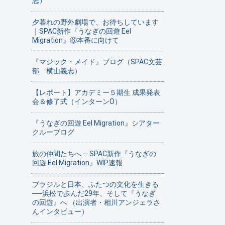
志）
夕暮れの野外劇場で、お待ちしています
｜SPAC新作『うなぎの回遊 Eel
Migration』⑥本番に向けて
『マジック・メイド』ブログ（SPAC文芸
部 横山義志）
【レポート】アカデミー５期生 成果発表
会＆修了式（インターンO）
『うなぎの回遊 Eel Migration』シアター
クルーブログ
旅の仲間たちへ ─ SPAC新作『うなぎの
回遊 Eel Migration』WIP速報
ブラジルと日本、ふたつの文化を生きる
──浜松で歩んだ29年、そして『うなぎ
の回遊』へ （出演者・相川アンジェラさ
んインタビュー）