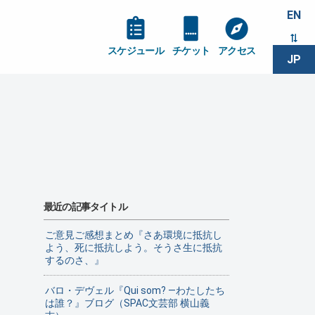
EN
スケジュール
チケット
アクセス
JP
最近の記事タイトル
ご意見ご感想まとめ『さあ環境に抵抗し
よう、死に抵抗しよう。そうさ生に抵抗
するのさ、』
バロ・デヴェル『Qui som? ―わたしたち
は誰？』ブログ（SPAC文芸部 横山義