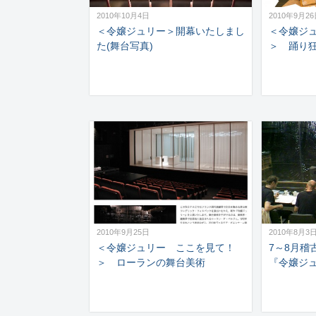
2010年10月4日
2010年9月2
＜令嬢ジュリー＞開幕いたしまし
＜令嬢ジ
た(舞台写真)
＞ 踊り
2010年9月25日
2010年8月3
＜令嬢ジュリー ここを見て！
7～8月稽
＞ ローランの舞台美術
『令嬢ジ