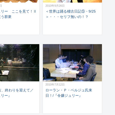
6日
2010年9月26日
ュリー ここを見て！Ⅱ
＜世界は踊る稽古日記⑤・9/25
狂う群衆
＞・・・セリフ無いの！？
日
2010年7月12日
古、終わりを迎えて／
ローラン・Ｐ・ベルジュ氏来
ュリー』
日！/『令嬢ジュリー』