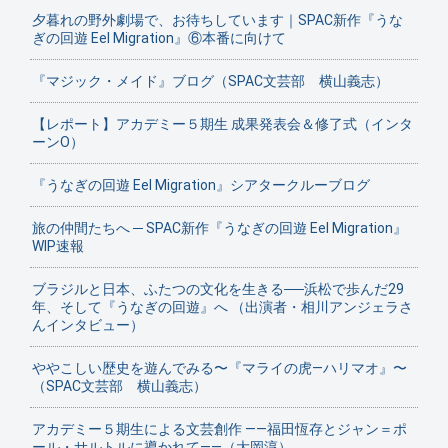
夕暮れの野外劇場で、お待ちしています｜SPAC新作『うな
ぎの回遊 Eel Migration』⑥本番に向けて
『マジック・メイド』ブログ（SPAC文芸部 横山義志）
【レポート】アカデミー５期生 成果発表会＆修了式（インタ
ーンO）
『うなぎの回遊 Eel Migration』シアタークルーブログ
旅の仲間たちへ ─ SPAC新作『うなぎの回遊 Eel Migration』
WIP速報
ブラジルと日本、ふたつの文化を生きる──浜松で歩んだ29
年、そして『うなぎの回遊』へ （出演者・相川アンジェラさ
んインタビュー）
ややこしい歴史を遊んでみる〜『マライの虎—ハリマオ』〜
（SPAC文芸部 横山義志）
アカデミー５期生による文芸創作 ——福田恆存とジャン＝ポ
ール・サルトルに導かれて——（大岡淳）