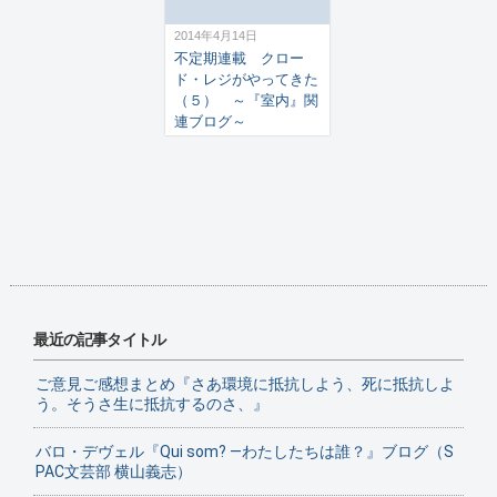
2014年4月14日
不定期連載 クロー
ド・レジがやってきた
（５） ～『室内』関
連ブログ～
最近の記事タイトル
ご意見ご感想まとめ『さあ環境に抵抗しよう、死に抵抗しよ
う。そうさ生に抵抗するのさ、』
バロ・デヴェル『Qui som? ―わたしたちは誰？』ブログ（S
PAC文芸部 横山義志）