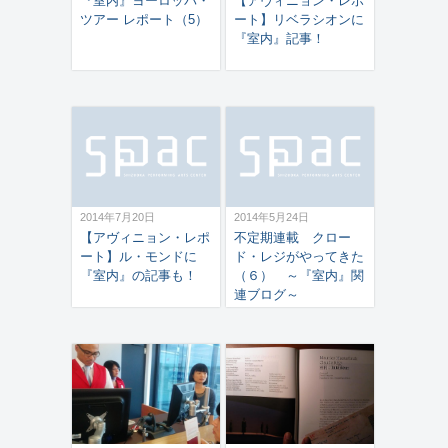
『室内』ヨーロッパ・
【アヴィニョン・レポ
ツアー レポート（5）
ート】リベラシオンに
『室内』記事！
2014年7月20日
2014年5月24日
【アヴィニョン・レポ
不定期連載 クロー
ート】ル・モンドに
ド・レジがやってきた
『室内』の記事も！
（６） ～『室内』関
連ブログ～