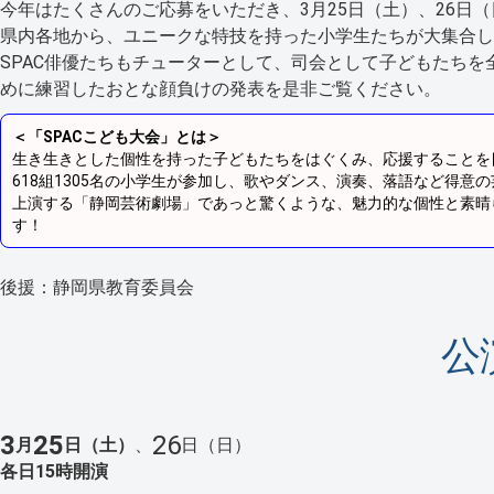
今年はたくさんのご応募をいただき、3月25日（土）、26日
県内各地から、ユニークな特技を持った小学生たちが大集合し
SPAC俳優たちもチューターとして、司会として子どもたち
めに練習したおとな顔負けの発表を是非ご覧ください。
＜「SPACこども大会」とは＞
生き生きとした個性を持った子どもたちをはぐくみ、応援することを目
618組1305名の小学生が参加し、歌やダンス、演奏、落語など得
上演する「静岡芸術劇場」であっと驚くような、魅力的な個性と素晴
す！
後援：静岡県教育委員会
公
3
25
26
月
日（土）
、
日（日）
各日15時開演