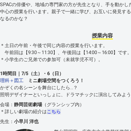
SPACの俳優や、地域の専門家の方が先生となり、手を動か
中心の授業を行います。親子で一緒に学び、お互いに発見する
なるのかな？
授業内容
＊土日の午前・午後で同じ内容の授業を行います。
午前回は【9:30～11:30】、午後回は【14:00～16:00】です
＊小学生のご兄弟での参加可（未就学児不可）。
1時間目｜7/5（土）・6（日）
理科＋図工
ミニ劇場空間をつくろう！
かぞくの名シーンを舞台にしたら…？
照明デザイナーといっしょに、ドラマチックに演出してみよう
会場：
静岡芸術劇場
（グランシップ内）
＊詳しい劇場の紹介は
こちら
先生：
小早川 洋也