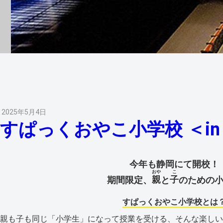
2025年5月4日
すぱっくおやこ小学校 ＜in
今年も静岡にて開校！
おや
こ
親
子
期間限定、
と
のための
すぱっくおやこ小学校とは
親も子も同じ「小学生」になって授業を受ける、そんな楽しい