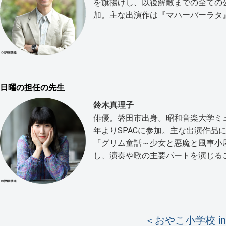
を旗揚げし、以後解散までの全ての公演
加。主な出演作は『マハーバーラタ
日曜の
担任の先生
鈴木真理子
俳優。磐田市出身。昭和音楽大学ミュ
年よりSPACに参加。主な出演作品
『グリム童話～少女と悪魔と風車小
し、演奏や歌の主要パートを演じる
＜おやこ小学校 i