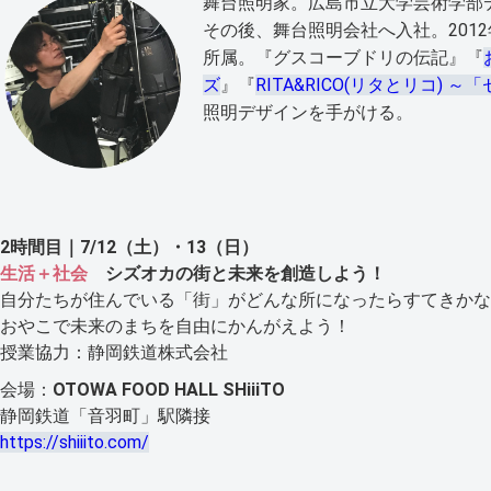
舞台照明家。広島市立大学芸術学部
その後、舞台照明会社へ入社。2012
所属。『グスコーブドリの伝記』『
ズ
』『
RITA&RICO(リタとリコ)
照明デザインを手がける。
2時間目｜7/12（土）・13（日）
生活＋社会
シズオカの街と未来を創造しよう！
自分たちが住んでいる「街」がどんな所になったらすてきかな
おやこで未来のまちを自由にかんがえよう！
授業協力：静岡鉄道株式会社
会場：
OTOWA FOOD HALL SHiiiTO
静岡鉄道「音羽町」駅隣接
https://shiiito.com/