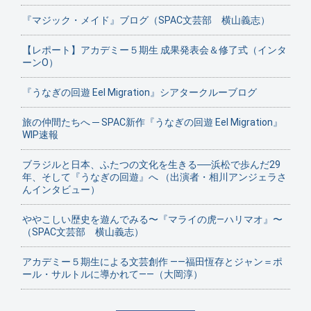
『マジック・メイド』ブログ（SPAC文芸部 横山義志）
【レポート】アカデミー５期生 成果発表会＆修了式（インタ
ーンO）
『うなぎの回遊 Eel Migration』シアタークルーブログ
旅の仲間たちへ ─ SPAC新作『うなぎの回遊 Eel Migration』
WIP速報
ブラジルと日本、ふたつの文化を生きる──浜松で歩んだ29
年、そして『うなぎの回遊』へ （出演者・相川アンジェラさ
んインタビュー）
ややこしい歴史を遊んでみる〜『マライの虎—ハリマオ』〜
（SPAC文芸部 横山義志）
アカデミー５期生による文芸創作 ——福田恆存とジャン＝ポ
ール・サルトルに導かれて——（大岡淳）