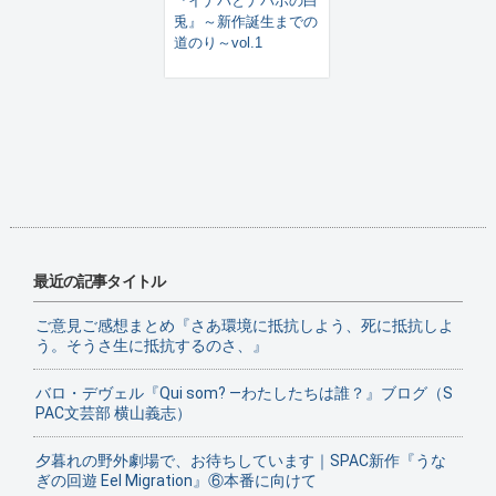
『イナバとナバホの白
兎』～新作誕生までの
道のり～vol.1
最近の記事タイトル
ご意見ご感想まとめ『さあ環境に抵抗しよう、死に抵抗しよ
う。そうさ生に抵抗するのさ、』
バロ・デヴェル『Qui som? ―わたしたちは誰？』ブログ（S
PAC文芸部 横山義志）
夕暮れの野外劇場で、お待ちしています｜SPAC新作『うな
ぎの回遊 Eel Migration』⑥本番に向けて