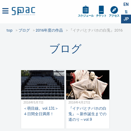
EN
スケジュール
チケット
アクセス
JP
top
ブログ
2016年度の作品
『イナバとナバホの白兎』2016
ブログ
2016年5月7日
2016年4月27日
＜萌目線。vol.131＞
『イナバとナバホの白
４日間全日満席！
兎』～新作誕生までの
道のり～vol.9