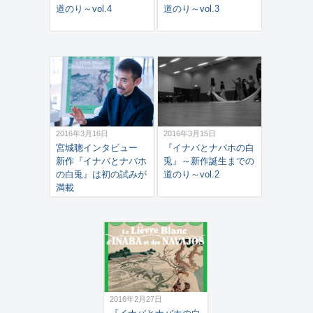
道のり～vol.4
道のり～vol.3
2016年3月16日
2016年3月15日
宮城聰インタビュー
『イナバとナバホの白
新作『イナバとナバホ
兎』～新作誕生までの
の白兎』は初の試みが
道のり～vol.2
満載
2016年2月27日