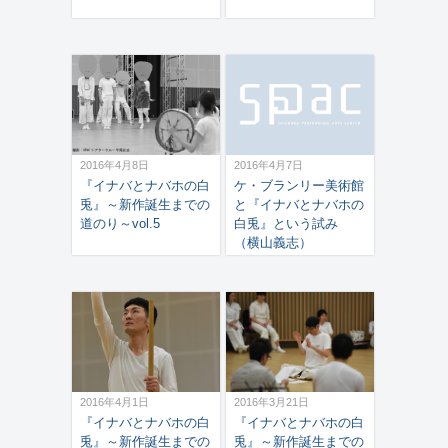
2016年4月8日
2016年4月7日
『イナバとナバホの白
ケ・ブランリー美術館
兎』～新作誕生までの
と『イナバとナバホの
道のり～vol.5
白兎』という試み
（横山義志）
2016年4月1日
2016年3月21日
『イナバとナバホの白
『イナバとナバホの白
兎』～新作誕生までの
兎』～新作誕生までの