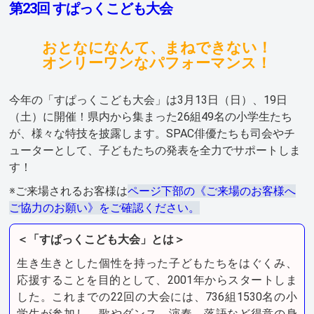
第23回 すぱっくこども大会
おとなになんて、まねできない！
オンリーワンなパフォーマンス！
今年の「すぱっくこども大会」は3月13日（日）、19日
（土）に開催！県内から集まった26組49名の小学生たち
が、様々な特技を披露します。SPAC俳優たちも司会やチ
ューターとして、子どもたちの発表を全力でサポートしま
す！
※ご来場されるお客様は
ページ下部の《ご来場のお客様へ
ご協力のお願い》をご確認ください。
＜「すぱっくこども大会」とは＞
生き生きとした個性を持った子どもたちをはぐくみ、
応援することを目的として、2001年からスタートしま
した。これまでの22回の大会には、736組1530名の小
学生が参加し、歌やダンス、演奏、落語など得意の身