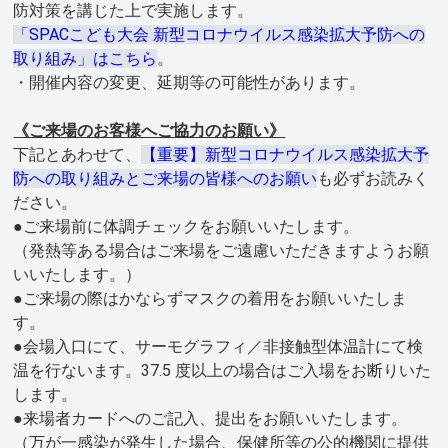
防対策を講じた上で実施します。
「SPACこども大会 新型コロナウイルス感染拡大予防への
取り組み」はこちら
。
・開催内容の変更、延期等の可能性があります。
《ご来場のお客様へご協力のお願い》
下記とあわせて、
【重要】新型コロナウイルス感染拡大予
防への取り組みとご来場の皆様へのお願い
も必ずお読みく
ださい。
●ご来場前に体調チェックをお願いいたします。
（発熱等ある場合はご来場をご遠慮いただきますようお願
いいたします。）
●ご来場の際はかならずマスクの着用をお願いいたしま
す。
●会場入口にて、サーモグラフィ／非接触型体温計にて検
温を行ないます。37.5 度以上の場合はご入場をお断りいた
します。
●来場者カードへのご記入、提出をお願いいたします。
（万が一感染が発生した場合、保健所等の公的機関に提供