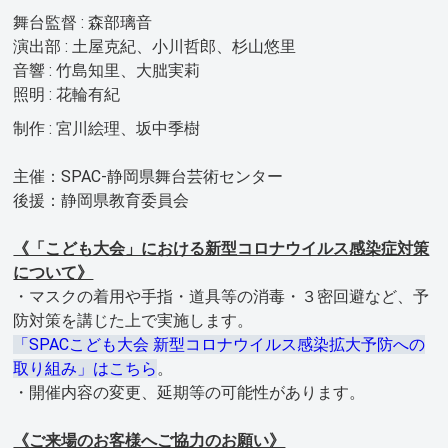
舞台監督 : 森部璃音
演出部 : 土屋克紀、小川哲郎、杉山悠里
音響 : 竹島知里、大朏実莉
照明 : 花輪有紀
制作 : 宮川絵理、坂中季樹
主催：SPAC-静岡県舞台芸術センター
後援：静岡県教育委員会
《「こども大会」における新型コロナウイルス感染症対策
について》
・マスクの着用や手指・道具等の消毒・３密回避など、予
防対策を講じた上で実施します。
「SPACこども大会 新型コロナウイルス感染拡大予防への
取り組み」はこちら
。
・開催内容の変更、延期等の可能性があります。
《ご来場のお客様へご協力のお願い》