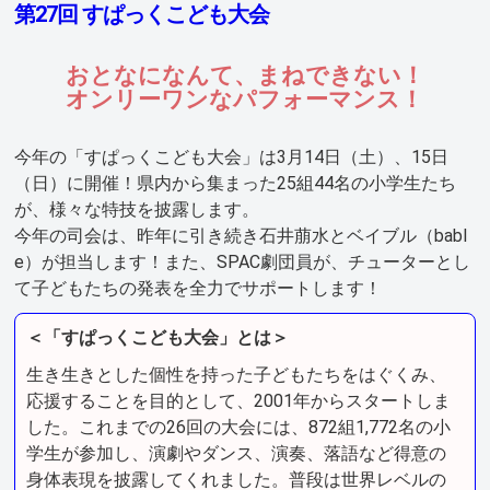
第27回 すぱっくこども大会
おとなになんて、まねできない！
オンリーワンなパフォーマンス！
今年の「すぱっくこども大会」は3月14日（土）、15日
（日）に開催！県内から集まった25組44名の小学生たち
が、様々な特技を披露します。
今年の司会は、昨年に引き続き石井萠水とベイブル（babl
e）が担当します！また、SPAC劇団員が、チューターとし
て子どもたちの発表を全力でサポートします！
＜「すぱっくこども大会」とは＞
生き生きとした個性を持った子どもたちをはぐくみ、
応援することを目的として、2001年からスタートしま
した。これまでの26回の大会には、872組1,772名の小
学生が参加し、演劇やダンス、演奏、落語など得意の
身体表現を披露してくれました。普段は世界レベルの