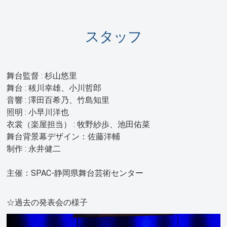
スタッフ
舞台監督 : 杉山悠里
舞台 : 秡川幸雄、小川哲郎
音響 : 澤田百希乃、竹島知里
照明 : 小早川洋也
衣裳（楽屋担当） : 牧野紗歩、池田佑菜
舞台背景幕デザイン：佐藤洋輔
制作 : 永井健二
主催：SPAC-静岡県舞台芸術センター
☆過去の発表会の様子