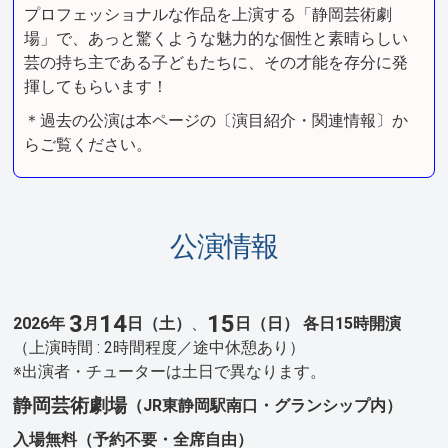
プロフェッショナルな作品を上演する「静岡芸術劇
場」で、あっと驚くような魅力的な個性と素晴らしい
芸の持ち主である子どもたちに、その才能を存分に発
揮してもらいます！
＊過去の公演は本ページの〔演目紹介・関連情報〕か
らご覧ください。
公演情報
3
14
15
2026年
月
日（土）
、
日（日）
各日15時開演
（上演時間 : 2時間程度／途中休憩あり）
※出演者・チューターは土日で異なります。
静岡芸術劇場
（JR東静岡駅南口・グランシップ内）
入場無料（予約不要・全席自由）