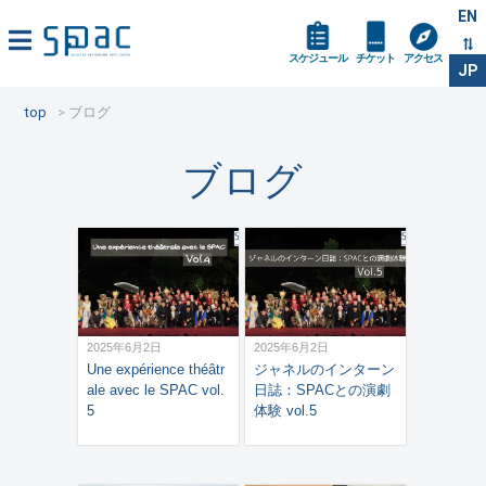
EN
スケジュール
チケット
アクセス
JP
top
ブログ
ブログ
2025年6月2日
2025年6月2日
Une expérience théâtr
ジャネルのインターン
ale avec le SPAC vol.
日誌：SPACとの演劇
5
体験 vol.5