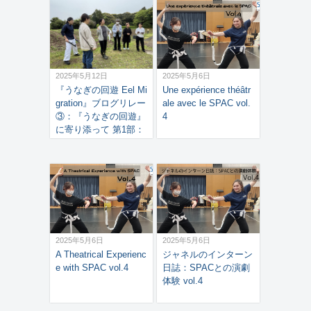
2025年5月12日
2025年5月6日
『うなぎの回遊 Eel Mi
Une expérience théâtr
gration』ブログリレー
ale avec le SPAC vol.
③：『うなぎの回遊』
4
に寄り添って 第1部：
チームワークの力
2025年5月6日
2025年5月6日
A Theatrical Experienc
ジャネルのインターン
e with SPAC vol.4
日誌：SPACとの演劇
体験 vol.4