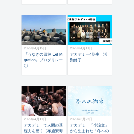
2025年4月15日
2025年4月11日
『うなぎの回遊 Eel Mi
アカデミー4期生 活
gration』ブログリレー
動修了
①
2025年4月11日
2025年3月23日
アカデミーで人間の基
アカデミー「小論文」
礎力を磨く（布施安寿
から生まれた「冬への