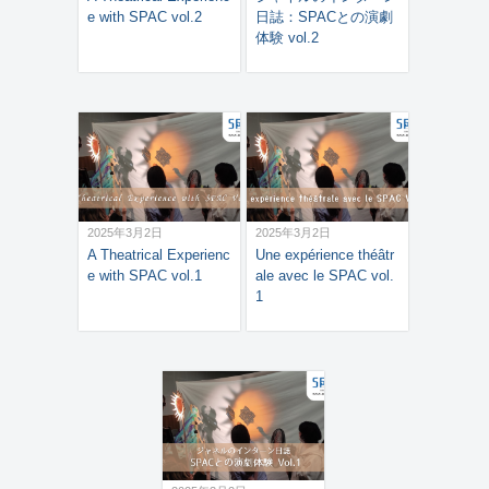
e with SPAC vol.2
日誌：SPACとの演劇
体験 vol.2
2025年3月2日
2025年3月2日
A Theatrical Experienc
Une expérience théâtr
e with SPAC vol.1
ale avec le SPAC vol.
1