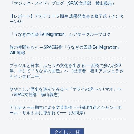
『マジック・メイド』ブログ（SPAC文芸部 横山義志）
【レポート】アカデミー５期生 成果発表会＆修了式（インタ
ーンO）
『うなぎの回遊 Eel Migration』シアタークルーブログ
旅の仲間たちへ ─ SPAC新作『うなぎの回遊 Eel Migration』
WIP速報
ブラジルと日本、ふたつの文化を生きる──浜松で歩んだ29
年、そして『うなぎの回遊』へ （出演者・相川アンジェラさ
んインタビュー）
ややこしい歴史を遊んでみる〜『マライの虎—ハリマオ』〜
（SPAC文芸部 横山義志）
アカデミー５期生による文芸創作 ——福田恆存とジャン＝ポ
ール・サルトルに導かれて——（大岡淳）
タイトル一覧