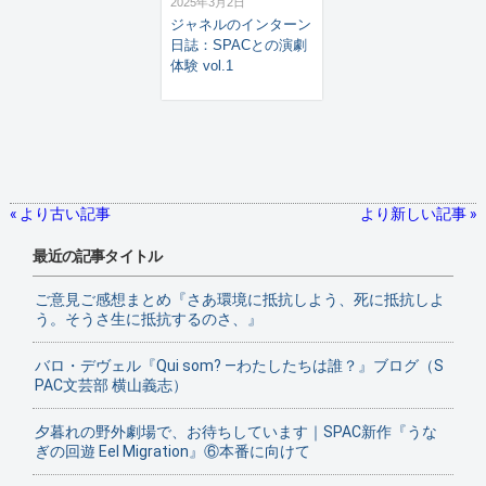
2025年3月2日
ジャネルのインターン
日誌：SPACとの演劇
体験 vol.1
« より古い記事
より新しい記事 »
最近の記事タイトル
ご意見ご感想まとめ『さあ環境に抵抗しよう、死に抵抗しよ
う。そうさ生に抵抗するのさ、』
バロ・デヴェル『Qui som? ―わたしたちは誰？』ブログ（S
PAC文芸部 横山義志）
夕暮れの野外劇場で、お待ちしています｜SPAC新作『うな
ぎの回遊 Eel Migration』⑥本番に向けて