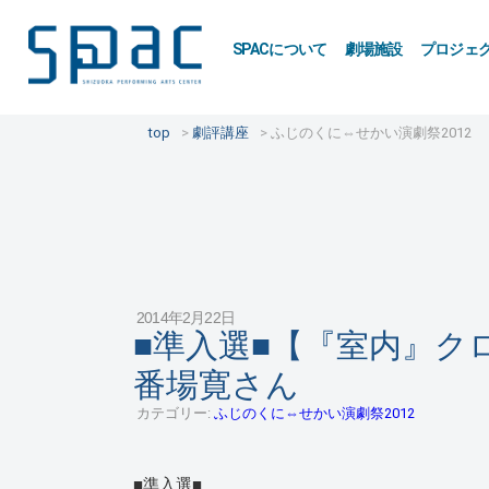
SPACについて
劇場施設
プロジェ
top
劇評講座
ふじのくに⇔せかい演劇祭2012
2014年2月22日
■準入選■【『室内』ク
番場寛さん
カテゴリー:
ふじのくに⇔せかい演劇祭2012
■準入選■