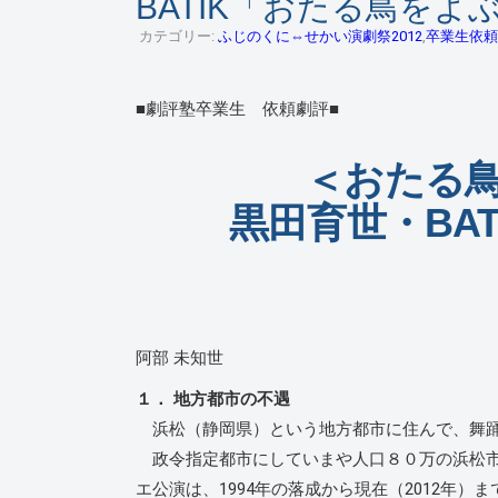
BATIK「おたる鳥を
カテゴリー:
ふじのくに⇔せかい演劇祭2012
,
卒業生依頼
■劇評塾卒業生 依頼劇評■
＜おたる
黒田育世・BAT
阿部 未知世
１． 地方都市の不遇
浜松（静岡県）という地方都市に住んで、舞踊
政令指定都市にしていまや人口８０万の浜松市
エ公演は、1994年の落成から現在（2012年