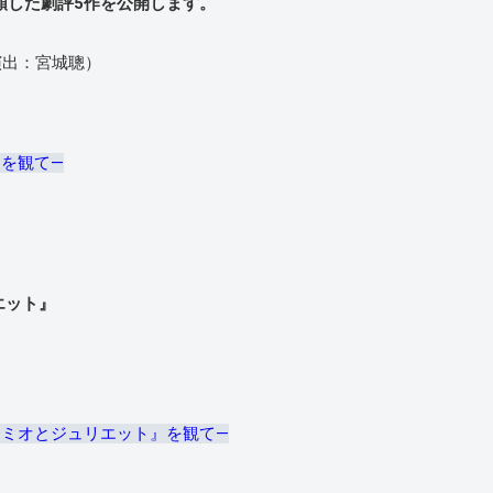
頼した劇評5作を公開します。
/演出：宮城聰）
を観て―
エット』
ロミオとジュリエット』を観て―