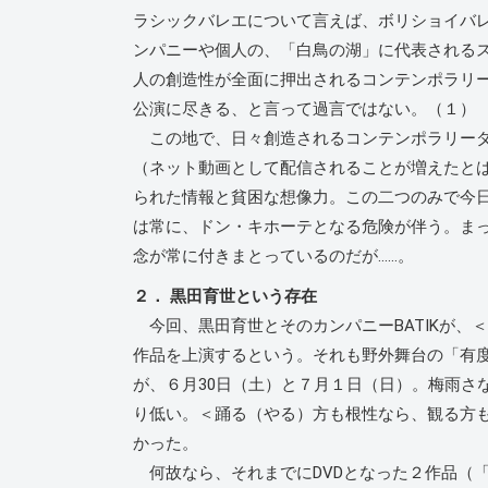
ラシックバレエについて言えば、ボリショイバ
ンパニーや個人の、「白鳥の湖」に代表される
人の創造性が全面に押出されるコンテンポラリ
公演に尽きる、と言って過言ではない。（１）
この地で、日々創造されるコンテンポラリーダ
（ネット動画として配信されることが増えたと
られた情報と貧困な想像力。この二つのみで今
は常に、ドン・キホーテとなる危険が伴う。ま
念が常に付きまとっているのだが……。
２． 黒田育世という存在
今回、黒田育世とそのカンパニーBATIKが、＜
作品を上演するという。それも野外舞台の「有
が、６月30日（土）と７月１日（日）。梅雨さ
り低い。＜踊る（やる）方も根性なら、観る方
かった。
何故なら、それまでにDVDとなった２作品（「ペ