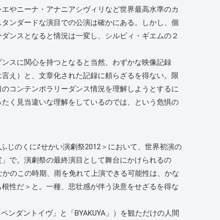
レエやニーナ・アナニアシヴィリなど世界最高水準のカ
スタンダードな演目での公演は確かにある。しかし、個
ーダンスとなると情況は一変し、シルビィ・ギエムの２
ンスに関心を持つとなると当然、わずかな映像記録
は言え）と、文章化された記録に頼らざるを得ない。限
日のコンテンポラリーダンス情況を理解しようとするに
ったく見当違いな理解をしているのでは、という危惧の
ふじのくに⇄せかい演劇祭2012＞において、世界初演の
度」で。演劇祭の最終演目として舞台にかけられるの
なかのこの時期、雨を免れて上演できる可能性は、かな
も根性だ＞と。一種、悲壮感が伴う決意をせざるを得な
ンダントイヴ」と「BYAKUYA」）を観ただけの人間