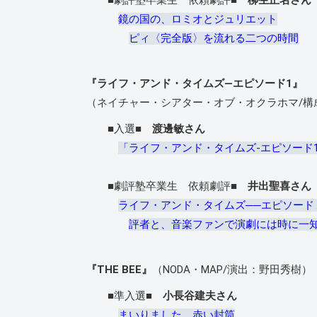
■劇評塾卒業生 依頼劇評■
柳生正名さん
鏡の国の、ロミオとジュリエット
ピィ〈完全版〉を流れる二つの時間
『ライフ・アンド・タイムズ―エピソード1』
（ネイチャー・シアター・オブ・オクラホマ/構
■入選■
渡邊敏さん
「ライフ・アンド・タイムズ‐エピソード
■劇評塾卒業生 依頼劇評■
井出聖喜さん
ライフ・アンド・タイムズ──エピソード
評者と、音楽ファンで演劇には時に一
『THE BEE』
（NODA・MAP/演出：野田秀樹）
■準入選■
小長谷建夫さん
まいりました、赤い封筒