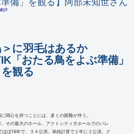
よぶ準備」を観る】阿部未知世さん
劇評
鳥＞に羽毛はあるか
IK「おたる鳥をよぶ準備」
を観る
に関心を持つことには、多くの困難が伴う。
。その最大のホール、アクトシティ大ホールでのバレ
）までほぼ18年で、３４公演。単純計算で１年に２公演。ク