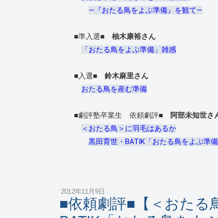
―『おたる鳥をよぶ準備』を観て―
■準入選■
柚木康裕さん
「おたる鳥をよぶ準備」雑感
■入選■
鈴木麻里さん
おたる鳥を産む準備
■劇評塾卒業生 依頼劇評■
阿部未知世さ
＜おたる鳥＞に羽毛はあるか
黒田育世・BATIK「おたる鳥をよぶ準
2012年11月9日
■依頼劇評■【＜おたる