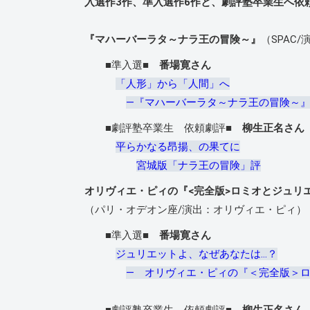
入選作3作、準入選作6作と、劇評塾卒業生へ依
『マハーバーラタ～ナラ王の冒険～』
（SPAC
■準入選■
番場寛さん
「人形」から「人間」へ
―『マハーバーラタ～ナラ王の冒険～』
■劇評塾卒業生 依頼劇評■
柳生正名さん
平らかなる昂揚、の果てに
宮城版「ナラ王の冒険」評
オリヴィエ・ピィの『<完全版>ロミオとジュリ
（パリ・オデオン座/演出：オリヴィエ・ピィ）
■準入選■
番場寛さん
ジュリエットよ、なぜあなたは…？
― オリヴィエ・ピィの『＜完全版＞