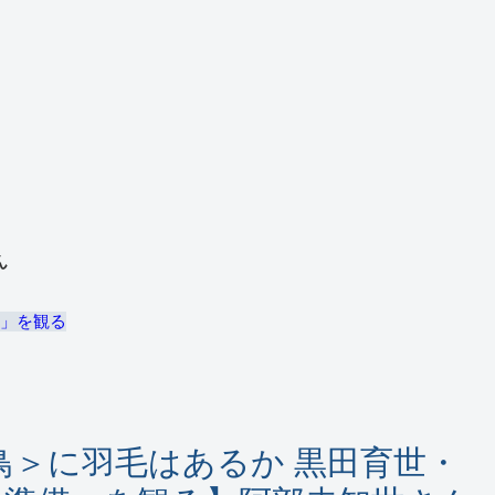
ん
備」を観る
鳥＞に羽毛はあるか 黒田育世・