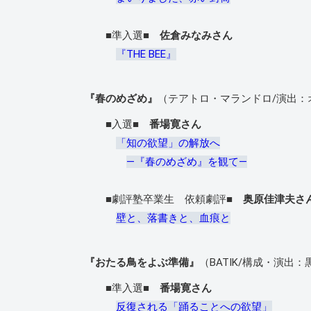
■準入選■
佐倉みなみさん
『THE BEE』
『春のめざめ』
（テアトロ・マランドロ/演出：
■入選■
番場寛さん
「知の欲望」の解放へ
―『春のめざめ』を観て―
■劇評塾卒業生 依頼劇評■
奥原佳津夫さ
壁と、落書きと、血痕と
『おたる鳥をよぶ準備』
（BATIK/構成・演出
■準入選■
番場寛さん
反復される「踊ることへの欲望」