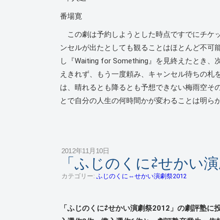
番場寛
この劇は予約しようとした時点ですでにチケッ
ンセルが出たとしても観ることはほとんど不可
し『Waiting for Something』を見
えきれず、もう一度頼み、キャンセル待ちの札
は、晴れるとも降るとも予想できない梅雨空そ
とで自分の人生の何時間かが変わることは明ら
2012年11月10日
「ふじのくに⇄せかい演劇
カテゴリー:
ふじのくに⇔せかい演劇祭2012
「ふじのくに⇄せかい演劇祭2012」の劇評塾に