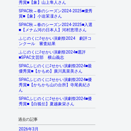
秀賞■【象】山上隼人さん
SPAC秋→春のシーズン2024-2025■優秀
賞■【象】小迫茉凜さん
SPAC秋→春のシーズン2024-2025■入選
■【メナム河の日本人】河村恵理さん
ふじのくに⇄せかい演劇祭2024 劇評コ
ンクール 審査結果
ふじのくに⇄せかい演劇祭2024■選評
■SPAC文芸部 横山義志
SPACふじのくに⇄せかい演劇祭2024■最
優秀賞■【かもめ】廣川真菜美さん
SPACふじのくに⇄せかい演劇祭2024■優
秀賞■【かちかち山の台所】寺尾眞紀さ
ん
SPACふじのくに⇄せかい演劇祭2024■優
秀賞■【白狐伝】夏越象栄さん
過去の記事
2026年3月